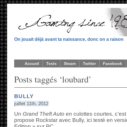
On jouait déjà avant ta naissance, donc on a raison
Accueil
Tests
Steam
Twitter
Facebook
Posts taggés ‘loubard’
BULLY
juillet 11th, 2012
Un
Grand Theft Auto
en culottes courtes, c’es
propose Rockstar avec Bully, ici testé en vers
Edition » sur PC.