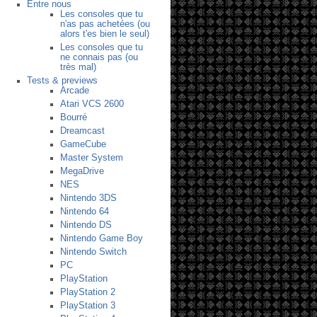
Entre nous
Les consoles que tu
n'as pas achetées (ou
alors t'es bien le seul)
Les consoles que tu
ne connais pas (ou
très mal)
Tests & previews
Arcade
Atari VCS 2600
Bourré
Dreamcast
GameCube
Master System
MegaDrive
NES
Nintendo 3DS
Nintendo 64
Nintendo DS
Nintendo Game Boy
Nintendo Switch
PC
PlayStation
PlayStation 2
PlayStation 3