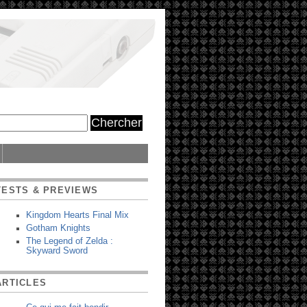
TESTS & PREVIEWS
Kingdom Hearts Final Mix
Gotham Knights
The Legend of Zelda :
Skyward Sword
ARTICLES