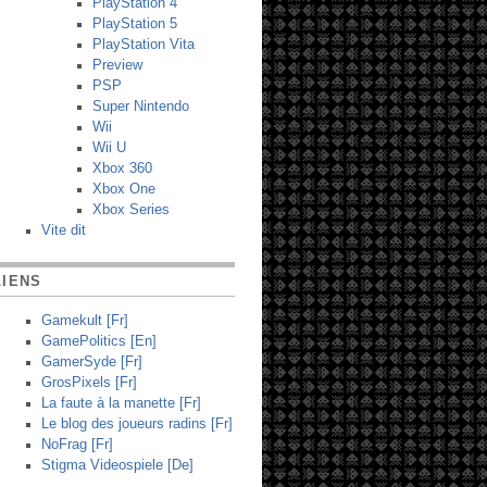
PlayStation 4
PlayStation 5
PlayStation Vita
Preview
PSP
Super Nintendo
Wii
Wii U
Xbox 360
Xbox One
Xbox Series
Vite dit
LIENS
Gamekult [Fr]
GamePolitics [En]
GamerSyde [Fr]
GrosPixels [Fr]
La faute à la manette [Fr]
Le blog des joueurs radins [Fr]
NoFrag [Fr]
Stigma Videospiele [De]