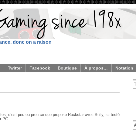
sance, donc on a raison
m
Twitter
Facebook
Boutique
À propos…
Notation
tes, c’est peu ou prou ce que propose Rockstar avec Bully, ici testé
ur PC.