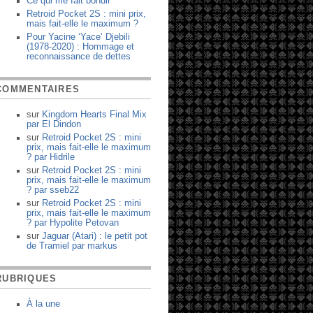
Ce qui me fait bondir
Retroid Pocket 2S : mini prix,
mais fait-elle le maximum ?
Pour Yacine ‘Yace’ Djebili
(1978-2020) : Hommage et
reconnaissance de dettes
COMMENTAIRES
sur
Kingdom Hearts Final Mix
par
El Dindon
sur
Retroid Pocket 2S : mini
prix, mais fait-elle le maximum
?
par
Hidrile
sur
Retroid Pocket 2S : mini
prix, mais fait-elle le maximum
?
par
sseb22
sur
Retroid Pocket 2S : mini
prix, mais fait-elle le maximum
?
par
Hypolite Petovan
sur
Jaguar (Atari) : le petit pot
de Tramiel
par
markus
RUBRIQUES
À la une