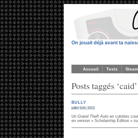
On jouait déjà avant ta nais
Accueil
Tests
Stea
Posts taggés ‘caid’
BULLY
juillet 11th, 2012
Un
Grand Theft Auto
en culottes cour
en version « Scholarship Edition » s