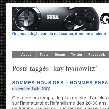
On jouait déjà avant ta naissance, donc on a raison
Accueil
Tests
Steam
Twitter
Facebook
Posts taggés ‘kay hymowitz’
SOMMES-NOUS DES « HOMMES-ENFAN
novembre 14th, 2008
Ces derniers temps, de plus en plus d’articles 
sur l’immaturité et l’infantilisme des 20-30 ans.
ne trompe pas est qu’ils jouent en masse aux je