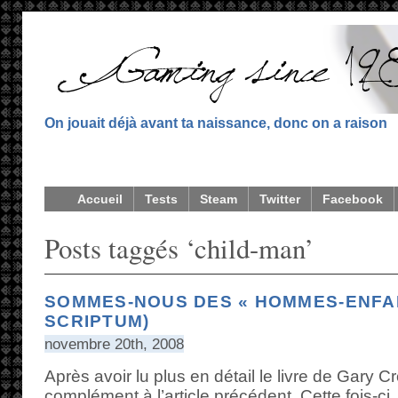
On jouait déjà avant ta naissance, donc on a raison
Accueil
Tests
Steam
Twitter
Facebook
Posts taggés ‘child-man’
SOMMES-NOUS DES « HOMMES-ENFAN
SCRIPTUM)
novembre 20th, 2008
Après avoir lu plus en détail le livre de Gary Cr
complément à l’article précédent. Cette fois-ci