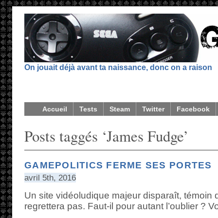
On jouait déjà avant ta naissance, donc on a raison
Accueil
Tests
Steam
Twitter
Facebook
Posts taggés ‘James Fudge’
GAMEPOLITICS FERME SES PORTES
avril 5th, 2016
Un site vidéoludique majeur disparaît, témoin
regrettera pas. Faut-il pour autant l’oublier ? Vo