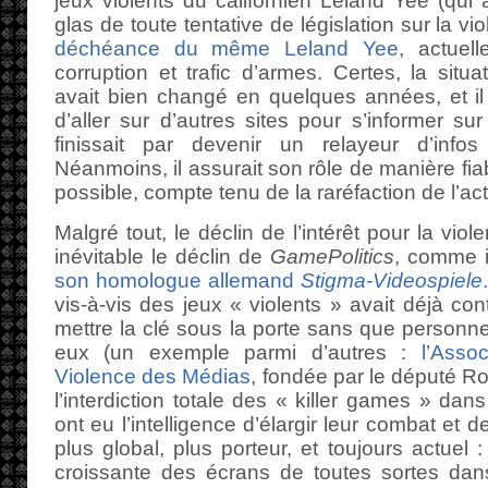
jeux violents du californien Leland Yee (qui 
glas de toute tentative de législation sur la v
déchéance du même Leland Yee
, actuel
corruption et trafic d’armes. Certes, la situ
avait bien changé en quelques années, et il é
d’aller sur d’autres sites pour s’informer su
finissait par devenir un relayeur d’infos
Néanmoins, il assurait son rôle de manière fia
possible, compte tenu de la raréfaction de l’act
Malgré tout, le déclin de l’intérêt pour la vio
inévitable le déclin de
GamePolitics
, comme i
son homologue allemand
Stigma-Videospiele
.
vis-à-vis des jeux « violents » avait déjà con
mettre la clé sous la porte sans que personn
eux (un exemple parmi d’autres :
l’Asso
Violence des Médias
, fondée par le député Rol
l’interdiction totale des « killer games » dan
ont eu l’intelligence d’élargir leur combat et d
plus global, plus porteur, et toujours actuel 
croissante des écrans de toutes sortes dans