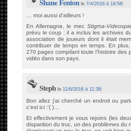
Shane Fenton
le
7/4/2016 à 18:58
:
… moi aussi d’ailleurs !
En Allemagne, le mec
Stigma-Videospie
prévu le coup : il a inclus les archives 
association de joueurs dont il était mem
contribuer de temps en temps. En plus,
270 pages compilant toute l’histoire des 
vidéo dans son pays.
Steph
le
11/6/2016 à 11:38
:
Bon allez j’ai cherché un endroit ou pa
c’est ici :'( )…
Et effectivement je vous rejoins (les deux
disparition du truc, un des problèmes du ne
élargissant un peu le truc, on voit bien 