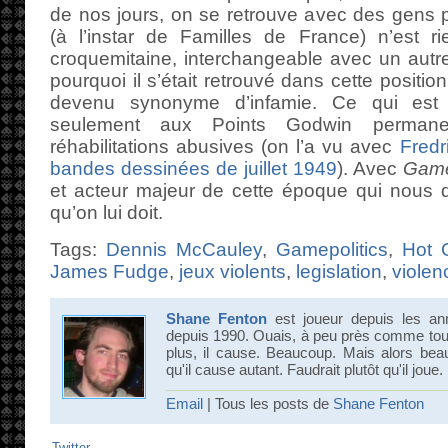
de nos jours, on se retrouve avec des gens
(à l’instar de Familles de France) n’est r
croquemitaine, interchangeable avec un autr
pourquoi il s’était retrouvé dans cette positi
devenu synonyme d’infamie. Ce qui est 
seulement aux Points Godwin permane
réhabilitations abusives (on l’a vu avec
Fredr
bandes dessinées de juillet 1949
). Avec
Game
et acteur majeur de cette époque qui nous q
qu’on lui doit.
Tags:
Dennis McCauley
,
Gamepolitics
,
Hot 
James Fudge
,
jeux violents
,
legislation
,
violen
Shane Fenton
est joueur depuis les an
depuis 1990. Ouais, à peu près comme tout 
plus, il cause. Beaucoup. Mais alors bea
qu'il cause autant. Faudrait plutôt qu'il joue.
Email
| Tous les posts de
Shane Fenton