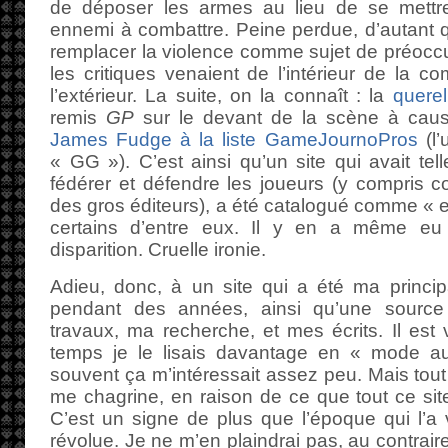
de déposer les armes au lieu de se mettr
ennemi à combattre. Peine perdue, d’autant 
remplacer la violence comme sujet de préoccup
les critiques venaient de l’intérieur de la 
l’extérieur. La suite, on la connaît : la
quere
remis
GP
sur le devant de la scène à ca
James Fudge à la liste GameJournoPros
(l’
« GG »). C’est ainsi qu’un site qui avait tell
fédérer et défendre les joueurs (y compris co
des gros éditeurs), a été catalogué comme «
certains d’entre eux. Il y en a même eu
disparition. Cruelle ironie.
Adieu, donc, à un site qui a été ma princip
pendant des années, ainsi qu’une source 
travaux, ma recherche, et mes écrits. Il est
temps je le lisais davantage en « mode au
souvent ça m’intéressait assez peu. Mais tout
me chagrine, en raison de ce que tout ce sit
C’est un signe de plus que l’époque qui l’a v
révolue. Je ne m’en plaindrai pas, au contrair