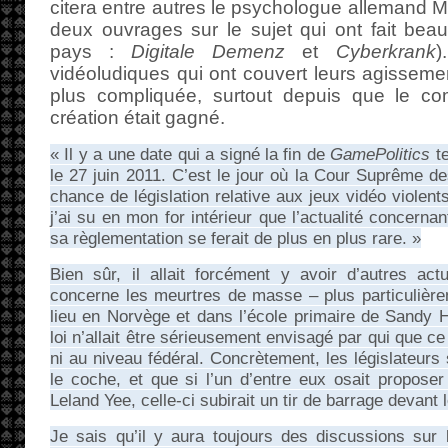
citera entre autres le psychologue allemand M
deux ouvrages sur le sujet qui ont fait bea
pays :
Digitale Demenz
et
Cyberkrank
)
vidéoludiques qui ont couvert leurs agissemen
plus compliquée, surtout depuis que le com
création était gagné.
« Il y a une date qui a signé la fin de
GamePolitics
te
le 27 juin 2011. C’est le jour où la Cour Suprême de
chance de législation relative aux jeux vidéo violent
j’ai su en mon for intérieur que l’actualité concernan
sa règlementation se ferait de plus en plus rare. »
Bien sûr, il allait forcément y avoir d’autres act
concerne les meurtres de masse – plus particulière
lieu en Norvège et dans l’école primaire de Sandy 
loi n’allait être sérieusement envisagé par qui que ce
ni au niveau fédéral. Concrètement, les législateurs 
le coche, et que si l’un d’entre eux osait proposer 
Leland Yee, celle-ci subirait un tir de barrage devant 
Je sais qu’il y aura toujours des discussions sur 