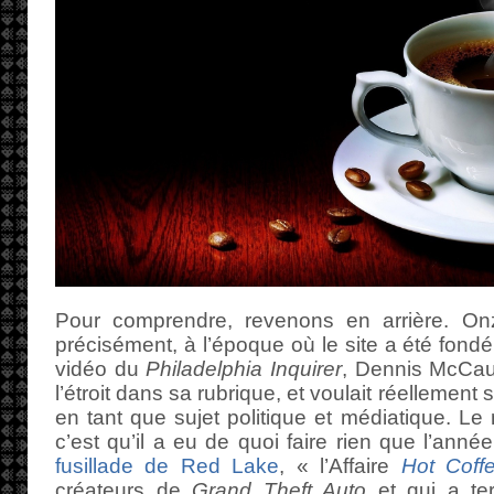
Pour comprendre, revenons en arrière. Onz
précisément, à l’époque où le site a été fond
vidéo du
Philadelphia Inquirer
, Dennis McCaul
l’étroit dans sa rubrique, et voulait réellement
en tant que sujet politique et médiatique. Le
c’est qu’il a eu de quoi faire rien que l’anné
fusillade de Red Lake
, « l’Affaire
Hot Coff
créateurs de
Grand Theft Auto
et qui a tern