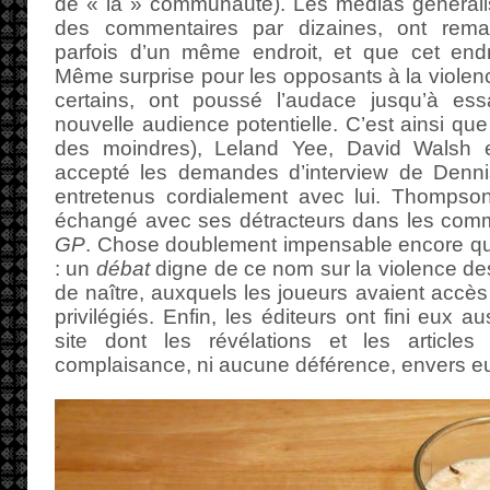
de « la » communauté). Les médias généralis
des commentaires par dizaines, ont remar
parfois d’un même endroit, et que cet endroi
Même surprise pour les opposants à la violenc
certains, ont poussé l’audace jusqu’à ess
nouvelle audience potentielle. C’est ainsi que
des moindres), Leland Yee, David Walsh 
accepté les demandes d’interview de Denni
entretenus cordialement avec lui. Thompso
échangé avec ses détracteurs dans les comme
GP
. Chose doublement impensable encore q
: un
débat
digne de ce nom sur la violence des 
de naître, auxquels les joueurs avaient accès
privilégiés. Enfin, les éditeurs ont fini eux a
site dont les révélations et les article
complaisance, ni aucune déférence, envers e