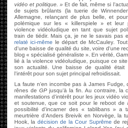
vidéo et politique. »
Et de fait, même si l’actua
de sujets brûlants (la tuerie de Winnenden
Allemagne, relançant de plus belle, et pour
polémique sur les « killerspiele » et leur po
violence vidéoludique en tant que sujet poli
train de tiédir. Mais ça, je ne le savais pa
relaté ici-même
le départ de McCauley. Tout 
d’une baisse de qualité du site, voire d’une 
blog « spécialisé généraliste ». En vérité,
Game
lié à la violence vidéoludique, puisque ce sit
son actualité. Une baisse de qualité était 
l’intérêt pour son sujet principal refroidissait.
La faute n’en incombe pas à James Fudge, qu
rênes de
GP
jusqu’à la fin. Au contraire, la
manifestations d’intérêt pour les jeux vidéo vi
et soutenue, que ce soit pour le reboot de
possibilité d’incarner des « tablibans » a ta
meurtrière d’Anders Breivik en Norvège, la 
Hook, la
décision de la Cour Suprême
de reje