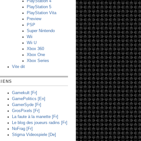
PlayStation 4
PlayStation 5
PlayStation Vita
Preview
PSP
Super Nintendo
Wii
Wii U
Xbox 360
Xbox One
Xbox Series
Vite dit
LIENS
Gamekult [Fr]
GamePolitics [En]
GamerSyde [Fr]
GrosPixels [Fr]
La faute à la manette [Fr]
Le blog des joueurs radins [Fr]
NoFrag [Fr]
Stigma Videospiele [De]