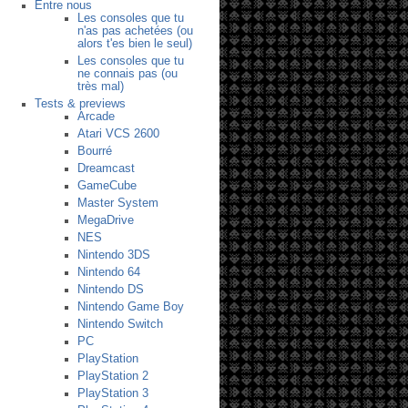
Entre nous
Les consoles que tu
n'as pas achetées (ou
alors t'es bien le seul)
Les consoles que tu
ne connais pas (ou
très mal)
Tests & previews
Arcade
Atari VCS 2600
Bourré
Dreamcast
GameCube
Master System
MegaDrive
NES
Nintendo 3DS
Nintendo 64
Nintendo DS
Nintendo Game Boy
Nintendo Switch
PC
PlayStation
PlayStation 2
PlayStation 3