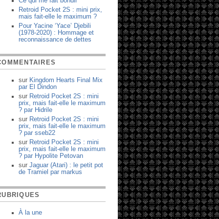
Ce qui me fait bondir
Retroid Pocket 2S : mini prix,
mais fait-elle le maximum ?
Pour Yacine ‘Yace’ Djebili
(1978-2020) : Hommage et
reconnaissance de dettes
COMMENTAIRES
sur
Kingdom Hearts Final Mix
par
El Dindon
sur
Retroid Pocket 2S : mini
prix, mais fait-elle le maximum
?
par
Hidrile
sur
Retroid Pocket 2S : mini
prix, mais fait-elle le maximum
?
par
sseb22
sur
Retroid Pocket 2S : mini
prix, mais fait-elle le maximum
?
par
Hypolite Petovan
sur
Jaguar (Atari) : le petit pot
de Tramiel
par
markus
RUBRIQUES
À la une