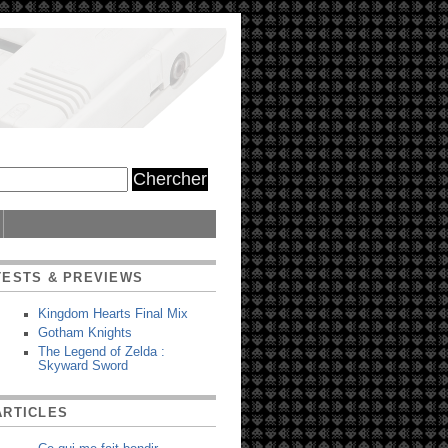
TESTS & PREVIEWS
Kingdom Hearts Final Mix
Gotham Knights
The Legend of Zelda :
Skyward Sword
ARTICLES