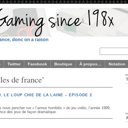
sance, donc on a raison
m
Twitter
Facebook
Boutique
À propos…
Notation
les de france’
 LE LOUP CHIE DE LA LAINE – EPISODE 2
 nous pencher sur « l’annus horribilis » du jeu vidéo, l’année 1999,
olence des jeux de façon dramatique.