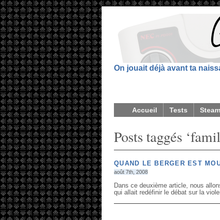
On jouait déjà avant ta nais
Accueil
Tests
Stea
Posts taggés ‘famil
QUAND LE BERGER EST MOU,
août 7th, 2008
Dans ce deuxième article, nous allons
qui allait redéfinir le débat sur la vi