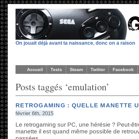
On jouait déjà avant ta naissance, donc on a raison
Accueil
Tests
Steam
Twitter
Facebook
Posts taggés ‘emulation’
RETROGAMING : QUELLE MANETTE U
février 6th, 2015
Le retrogaming sur PC, une hérésie ? Peut-êt
manette il est quand même possible de retrou
passées.