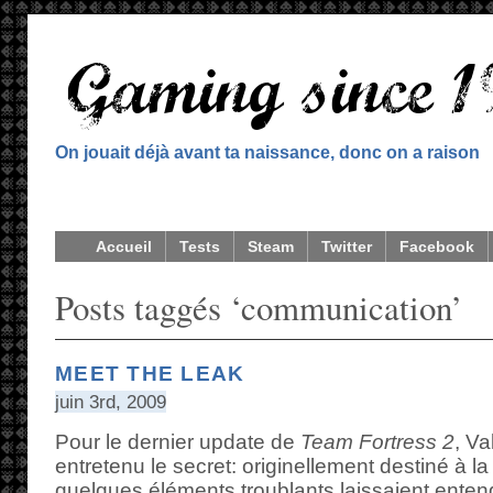
On jouait déjà avant ta naissance, donc on a raison
Accueil
Tests
Steam
Twitter
Facebook
Posts taggés ‘communication’
MEET THE LEAK
juin 3rd, 2009
Pour le dernier update de
Team Fortress 2
, V
entretenu le secret: originellement destiné à l
quelques éléments troublants laissaient entendr