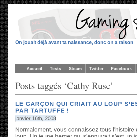
On jouait déjà avant ta naissance, donc on a raison
Accueil
Tests
Steam
Twitter
Facebook
Posts taggés ‘Cathy Ruse’
LE GARÇON QUI CRIAIT AU LOUP S’E
PAR TARTUFFE !
janvier 16th, 2008
Normalement, vous connaissez tous l’histoire d
loup. Un jeune berger qui s’ennuyait s’est un 