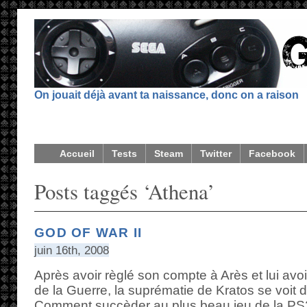
On jouait déjà avant ta naissance, donc on a raison
Accueil
Tests
Steam
Twitter
Facebook
Posts taggés ‘Athena’
GOD OF WAR II
juin 16th, 2008
Après avoir règlé son compte à Arès et lui avo
de la Guerre, la suprématie de Kratos se vo
Comment succèder au plus beau jeu de la PS2