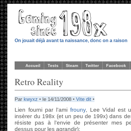
On jouait déjà avant ta naissance, donc on a raison
Accueil
Tests
Steam
Twitter
Facebook
Retro Reality
Par
kwyxz
• le 14/11/2008 •
Vite dit
•
Lien fourni par l’ami
frouny
, Lee Vidal est 
insèrer du 198x (et un peu de 199x) dans de
résiste pas à l’envie de présenter mes pet
dessus pour les agrandir):