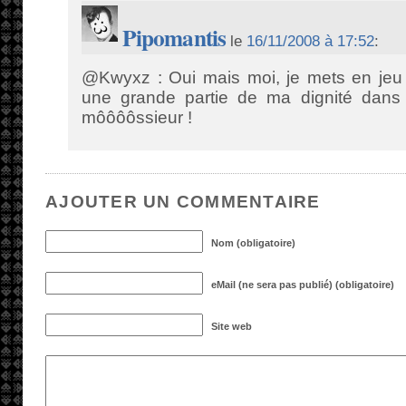
Pipomantis
le
16/11/2008 à 17:52
:
@Kwyxz : Oui mais moi, je mets en jeu
une grande partie de ma dignité dans m
môôôôssieur !
AJOUTER UN COMMENTAIRE
Nom (obligatoire)
eMail (ne sera pas publié) (obligatoire)
Site web