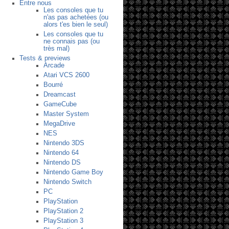
Entre nous
Les consoles que tu
n'as pas achetées (ou
alors t'es bien le seul)
Les consoles que tu
ne connais pas (ou
très mal)
Tests & previews
Arcade
Atari VCS 2600
Bourré
Dreamcast
GameCube
Master System
MegaDrive
NES
Nintendo 3DS
Nintendo 64
Nintendo DS
Nintendo Game Boy
Nintendo Switch
PC
PlayStation
PlayStation 2
PlayStation 3