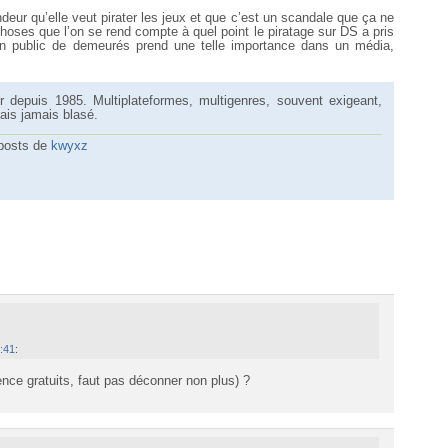
deur qu’elle veut pirater les jeux et que c’est un scandale que ça ne
hoses que l’on se rend compte à quel point le piratage sur DS a pris
 public de demeurés prend une telle importance dans un média,
 depuis 1985. Multiplateformes, multigenres, souvent exigeant,
mais jamais blasé.
 posts de
kwyxz
:41
:
ence gratuits, faut pas déconner non plus) ?