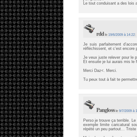
Le tout conduisant a des lois 
rdd
le
19/6/2009 à 14:22
:
Je suis parfaitement d’accor
réfléchissent, et c’est encore
Je veux juste relever pour le p
Et ensuite je lui aurais mis le 
Merci Daz<. Merci.
Tu peux tout à fait te permettre
Pangloss
le
9/7/2009 à 
Perso je trouve ça terrible. L
exemple limite caricatural s
répété un peu partout… Triste 