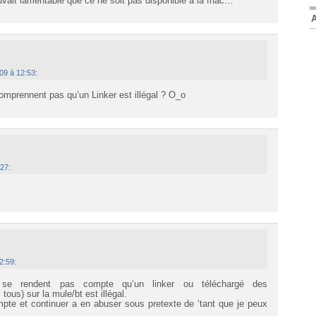
rouvait lamentable que ce ne soit pas disponible a la fnac…
09 à 12:53
:
mprennent pas qu’un Linker est illégal ? O_o
:27
:
2:59
:
se rendent pas compte qu’un linker ou téléchargé des
tous) sur la mule/bt est illégal.
mpte et continuer a en abuser sous pretexte de ‘tant que je peux