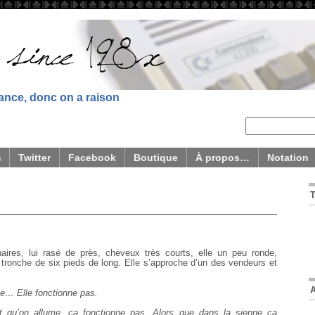
sance, donc on a raison
m
Twitter
Facebook
Boutique
À propos…
Notation
naires, lui rasé de près, cheveux très courts, elle un peu ronde,
ne tronche de six pieds de long. Elle s’approche d’un des vendeurs et
e… Elle fonctionne pas.
 qu’on allume, ça fonctionne pas. Alors que dans la sienne ça