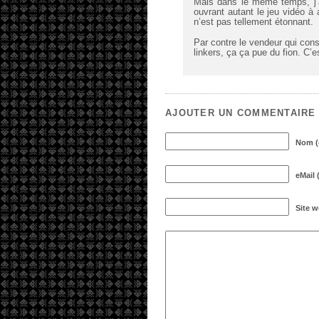
Mais dans le même temps, j’a
ouvrant autant le jeu vidéo à
n’est pas tellement étonnant.
Par contre le vendeur qui conse
linkers, ça ça pue du fion. C’
AJOUTER UN COMMENTAIRE
Nom (o
eMail 
Site 