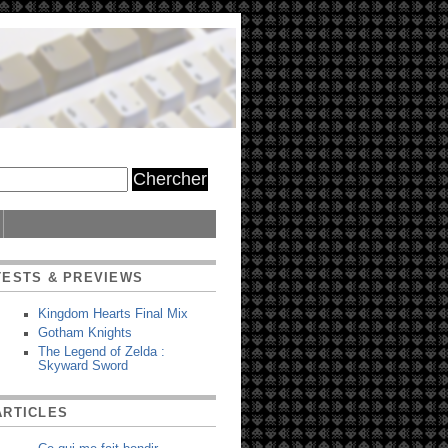
TESTS & PREVIEWS
Kingdom Hearts Final Mix
Gotham Knights
The Legend of Zelda :
Skyward Sword
ARTICLES