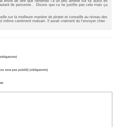
i envie de dire que Nintendo l’a un peu amené sur lui aussi en
 autant de personne… Disons que ca ne justifie pas cela mais ça
ille sur la meilleure manière de pirater et conseille au niveau des
est même carrément malsain. Il aurait vraiment du l’envoyer chier.
bligatoire)
(ne sera pas publié) (obligatoire)
web