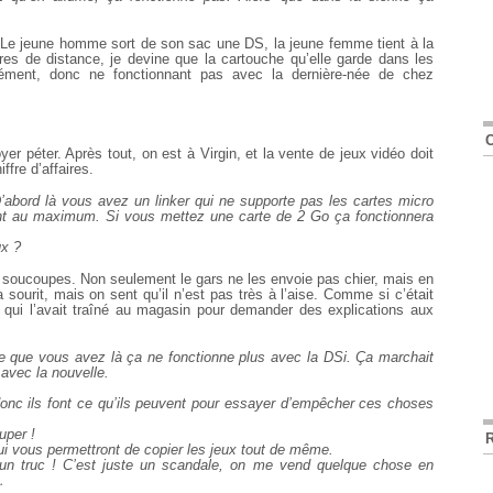
. Le jeune homme sort de son sac une DS, la jeune femme tient à la
s de distance, je devine que la cartouche qu’elle garde dans les
cément, donc ne fonctionnant pas avec la dernière-née de chez
yer péter. Après tout, on est à Virgin, et la vente de jeux vidéo doit
ffre d’affaires.
’abord là vous avez un linker qui ne supporte pas les cartes micro
 au maximum. Si vous mettez une carte de 2 Go ça fonctionnera
ux ?
oucoupes. Non seulement le gars ne les envoie pas chier, mais en
sourit, mais on sent qu’il n’est pas très à l’aise. Comme si c’était
, qui l’avait traîné au magasin pour demander des explications aux
e que vous avez là ça ne fonctionne plus avec la DSi. Ça marchait
avec la nouvelle.
, donc ils font ce qu’ils peuvent pour essayer d’empêcher ces choses
uper !
i vous permettront de copier les jeux tout de même.
r un truc ! C’est juste un scandale, on me vend quelque chose en
…