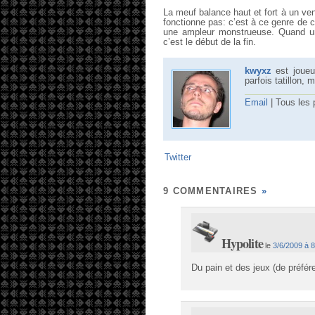
La meuf balance haut et fort à un ven
fonctionne pas: c’est à ce genre de c
une ampleur monstrueuse. Quand un
c’est le début de la fin.
kwyxz
est joueur
parfois tatillon, 
Email
| Tous les
Twitter
9 COMMENTAIRES
»
Hypolite
le
3/6/2009 à 8
Du pain et des jeux (de préfér