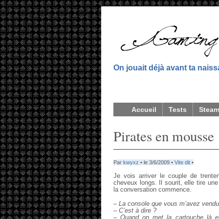
On jouait déjà avant ta nais
Accueil
Tests
Stea
Pirates en mousse
Par
kwyxz
• le 3/6/2009 •
Vite dit
•
Je vois arriver le couple de trente
cheveux longs. Il sourit, elle tire u
la conversation commence.
– La console que vous m’avez vendu
– C’est à dire ?
– Quand on met la cartouche là et