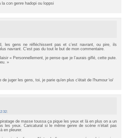
a la con genre hadopi ou loppsi
d, les gens ne réfléchissent pas et c’est navrant, ou pire, ils
 plus navrant. C’est pas du tout le but de mon commentaire.
laisir « Personnellement, je pense que je l’aurais giflé, cette pute.
feu. »
 de juger les gens, toi, je parie qu'en plus c'était de l'humour \o/
12:32
:
e piratage de masse toussa ça pique les yeux et là en plus on a un
ous les yeux. Caricatural si le même genre de scène n’était pas
à en pleurer.