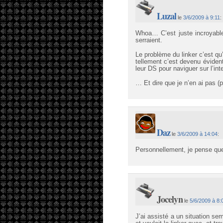
Luzal
le
3/6/2009 à 9:11
:
Whoa… C’est juste incroyable 
serraient.
Le problème du linker c’est qu
tellement c’est devenu évident
leur DS pour naviguer sur l’int
… Et dire que je n’en ai pas 
Daz
le
3/6/2009 à 14:04
:
Personnellement, je pense que j
Jocelyn
le
5/6/2009 à 8:
J’ai assisté a un situation se