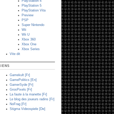
PlayStation 4
PlayStation 5
PlayStation Vita
Preview
PSP
Super Nintendo
Wii
Wii U
Xbox 360
Xbox One
Xbox Series
Vite dit
LIENS
Gamekult [Fr]
GamePolitics [En]
GamerSyde [Fr]
GrosPixels [Fr]
La faute à la manette [Fr]
Le blog des joueurs radins [Fr]
NoFrag [Fr]
Stigma Videospiele [De]