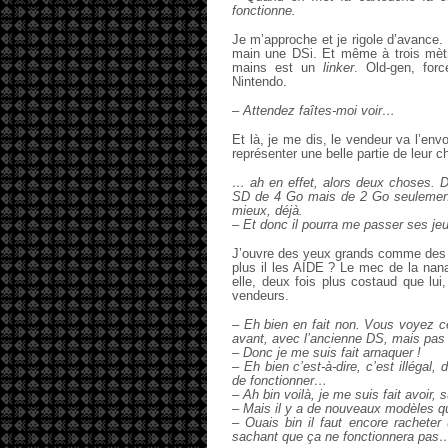
fonctionne.
Je m’approche et je rigole d’avance
main une DSi. Et même à trois mètre
mains est un
linker
. Old-gen, for
Nintendo.
– Attendez faîtes-moi voir…
Et là, je me dis, le vendeur va l’envo
représenter une belle partie de leur chi
… ah en effet, alors deux choses. D
SD de 4 Go mais de 2 Go seulement
mieux, déjà.
– Et donc il pourra me passer ses je
J’ouvre des yeux grands comme des s
plus il les AIDE ? Le mec de la nana 
elle, deux fois plus costaud que lui
vendeurs.
– Eh bien en fait non. Vous voyez c
avant, avec l’ancienne DS, mais pas 
– Donc je me suis fait arnaquer !
– Eh bien c’est-à-dire, c’est illégal
de fonctionner…
– Ah bin voilà, je me suis fait avoir, s
– Mais il y a de nouveaux modèles qu
– Ouais bin il faut encore rachete
sachant que ça ne fonctionnera pas