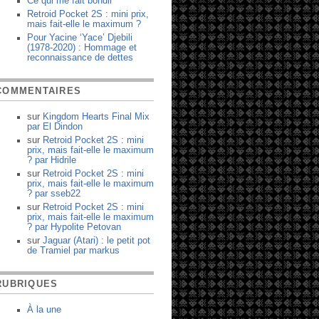
Ce qui me fait bondir
Retroid Pocket 2S : mini prix,
mais fait-elle le maximum ?
Pour Yacine ‘Yace’ Djebili
(1978-2020) : Hommage et
reconnaissance de dettes
COMMENTAIRES
sur
Kingdom Hearts Final Mix
par
El Dindon
sur
Retroid Pocket 2S : mini
prix, mais fait-elle le maximum
?
par
Hidrile
sur
Retroid Pocket 2S : mini
prix, mais fait-elle le maximum
?
par
sseb22
sur
Retroid Pocket 2S : mini
prix, mais fait-elle le maximum
?
par
Hypolite Petovan
sur
Jaguar (Atari) : le petit pot
de Tramiel
par
markus
RUBRIQUES
À la une