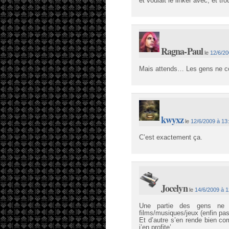
et voulait le linker avec, et t
Ragna-Paul
le
12/6/20
Mais attends… Les gens ne co
kwyxz
le
12/6/2009 à 13
C’est exactement ça.
Jocelyn
le
14/6/2009 à 1
Une partie des gens ne 
films/musiques/jeux (enfin pas 
Et d’autre s’en rende bien co
j’en profite’.