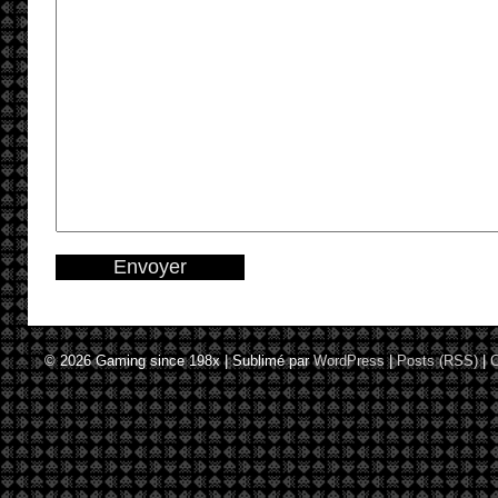
© 2026
Gaming since 198x
|
Sublimé par
WordPress
|
Posts (RSS)
|
C