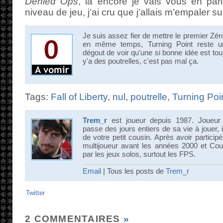
Denied Ops
, là encore je vais vous en par
niveau de jeu, j’ai cru que j’allais m’empaler s
Je suis assez fier de mettre le premier Z
en même temps, Turning Point reste un
dégout de voir qu'une si bonne idée est to
y'a des poutrelles, c'est pas mal ça.
Tags:
Fall of Liberty
,
nul
,
poutrelle
,
Turning Poi
Trem_r
est joueur depuis 1987. Joueur
passe des jours entiers de sa vie à jouer, 
de votre petit cousin. Après avoir partici
multijoueur avant les années 2000 et Count
par les jeux solos, surtout les FPS.
Email
| Tous les posts de
Trem_r
Twitter
2 COMMENTAIRES
»