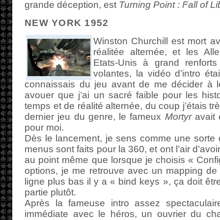
grande déception, est
Turning Point : Fall of Li
NEW YORK 1952
Winston Churchill est mort av
réalitée alternée, et les A
Etats-Unis à grand renforts
volantes, la vidéo d’intro ét
connaissais du jeu avant de me décider à le
avouer que j’ai un sacré faible pour les his
temps et de réalité alternée, du coup j’étais tr
dernier jeu du genre, le fameux
Mortyr
avait 
pour moi.
Dès le lancement, je sens comme une sorte de
menus sont faits pour la 360, et ont l’air d’avoi
au point même que lorsque je choisis « Confi
options, je me retrouve avec un mapping de 
ligne plus bas il y a « bind keys », ça doit ê
partie plutôt.
Après la fameuse intro assez spectaculair
immédiate avec le héros, un ouvrier du cha