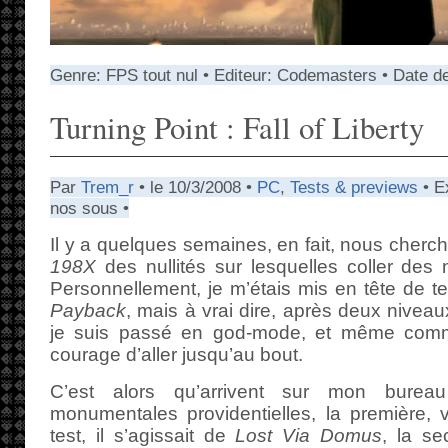
Genre: FPS tout nul • Editeur: Codemasters • Date d
Turning Point : Fall of Liberty
Par
Trem_r
• le 10/3/2008 •
PC
,
Tests & previews
• E
nos sous •
Il y a quelques semaines, en fait, nous cher
198X
des nullités sur lesquelles coller des
Personnellement, je m’étais mis en tête de t
Payback
, mais à vrai dire, après deux nive
je suis passé en god-mode, et même comm
courage d’aller jusqu’au bout.
C’est alors qu’arrivent sur mon burea
monumentales providentielles, la première, 
test, il s’agissait de
Lost Via Domus
, la se