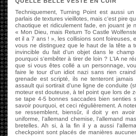
QUELLE BELLE VESTE EN CUIR
Techniquement, Turning Point est aussi un
parlais de textures vieillotes, mais c’est pire qu
chaotique et ridiculement fade, en jouant je 
« Mon Dieu, mais Return To Castle Wolfenstei
et il a 7 ans ! », les collisions sont foireuses
vous ne distinguez que le haut de la tête a t
invincible du fait d’un objet dans le champ
pourquoi s’embêter à tirer de loin ? L’IA ne r
que si vous êtes collé a un personnage, vou
faire le tour d’un idiot nazi sans rien crai
grenade est scripté, ils ne tenteront jamai
assault qui sortirait d’une ligne de conduite (s
moteur est douteuse, à tel point que lors de 
se tape 4-5 bonnes saccades bien senties s
savoir pourquoi, et ceci régulièrement. A not
se ressemblent, biensûr, il doit y en avoir 
uniforme, l’allemand chemise, l’allemand ma
bretelles. Ah si, à la fin il y a aussi l’allema
checkpoint sont placés de manières aucune