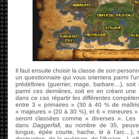
Il faut ensuite choisir la classe de son perso
un questionnaire qui vous orientera parmi l’u
prédéfinies (guerrier, mage, barbare…), soit
parmi ces dernières, soit en en créant une d
dans ce cas répartir les différentes compét
entre 3 « primaires » (30 à 40 % de maîtri
« majeures » (20 à 30 %), et 6 « mineures »
seront classées comme « diverses ». Les
dans
Daggerfal
l, au nombre de 35, peuven
longue, épée courte, hache, tir à l’arc…),
destruction, de la guérison, de l’illusion…), at