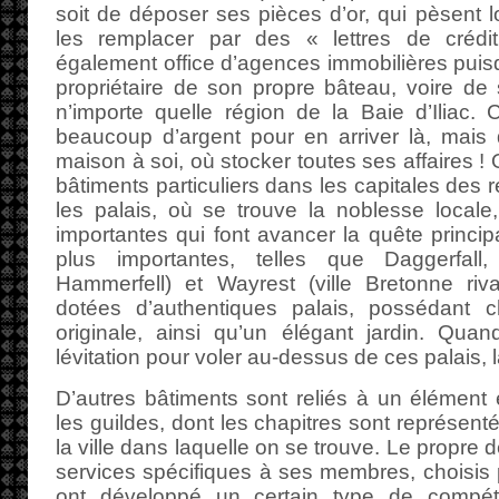
soit de déposer ses pièces d’or, qui pèsent l
les remplacer par des « lettres de créd
également office d’agences immobilières puisq
propriétaire de son propre bâteau, voire de
n’importe quelle région de la Baie d’Iliac. C
beaucoup d’argent pour en arriver là, mais 
maison à soi, où stocker toutes ses affaires 
bâtiments particuliers dans les capitales des ré
les palais, où se trouve la noblesse locale
importantes qui font avancer la quête principa
plus importantes, telles que Daggerfall,
Hammerfell) et Wayrest (ville Bretonne riva
dotées d’authentiques palais, possédant c
originale, ainsi qu’un élégant jardin. Quan
lévitation pour voler au-dessus de ces palais, 
D’autres bâtiments sont reliés à un élément
les guildes, dont les chapitres sont représent
la ville dans laquelle on se trouve. Le propre d
services spécifiques à ses membres, choisis p
ont développé un certain type de compét