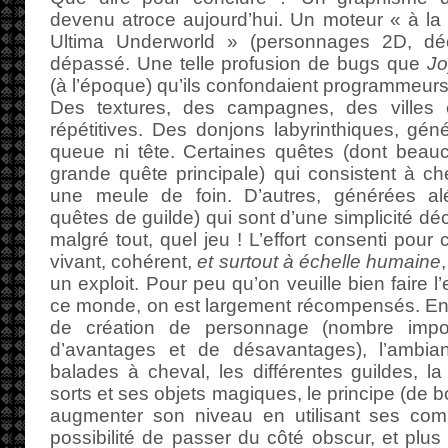
devenu atroce aujourd’hui. Un moteur « à la
Ultima Underworld » (personnages 2D, dé
dépassé. Une telle profusion de bugs que
Jo
(à l’époque) qu’ils confondaient programmeurs 
Des textures, des campagnes, des villes e
répétitives. Des donjons labyrinthiques, gén
queue ni tête. Certaines quêtes (dont beauc
grande quête principale) qui consistent à ch
une meule de foin. D’autres, générées alé
quêtes de guilde) qui sont d’une simplicité dé
malgré tout, quel jeu ! L’effort consenti pou
vivant, cohérent,
et surtout à échelle humaine
un exploit. Pour peu qu’on veuille bien faire l’
ce monde, on est largement récompensés. Entre
de création de personnage (nombre impo
d’avantages et de désavantages), l’ambia
balades à cheval, les différentes guildes, la
sorts et ses objets magiques, le principe (de 
augmenter son niveau en utilisant ses comp
possibilité de passer du côté obscur, et plus