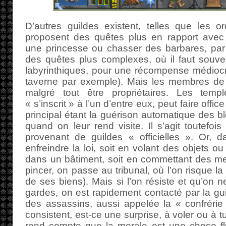
D’autres guildes existent, telles que les o
proposent des quêtes plus en rapport avec l
une princesse ou chasser des barbares, par
des quêtes plus complexes, où il faut souve
labyrinthiques, pour une récompense médiocr
taverne par exemple). Mais les membres de
malgré tout être propriétaires. Les temp
« s’inscrit » à l’un d’entre eux, peut faire offi
principal étant la guérison automatique des b
quand on leur rend visite. Il s’agit toutefoi
provenant de guildes « officielles ». Or, 
enfreindre la loi, soit en volant des objets ou
dans un bâtiment, soit en commettant des me
pincer, on passe au tribunal, où l’on risque la 
de ses biens). Mais si l’on résiste et qu’on n
gardes, on est rapidement contacté par la gui
des assassins, aussi appelée la « confrérie
consistent, est-ce une surprise, à voler ou à 
rend compte que la morale est une chose fl