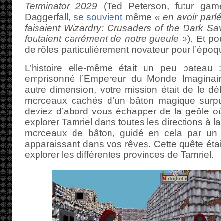
Terminator 2029
(Ted Peterson, futur gam
Daggerfall,
se souvient
même
« en avoir parl
faisaient Wizardry: Crusaders of the Dark Sav
foutaient carrément de notre gueule »
). Et po
de rôles particulièrement novateur pour l’époq
L’histoire elle-même était un peu bateau
emprisonné l’Empereur du Monde Imaginai
autre dimension, votre mission était de le dél
morceaux cachés d’un bâton magique surpui
deviez d’abord vous échapper de la geôle où
explorer Tamriel dans toutes les directions à l
morceaux de bâton, guidé en cela par un
apparaissant dans vos rêves. Cette quête était
explorer les différentes provinces de Tamriel.