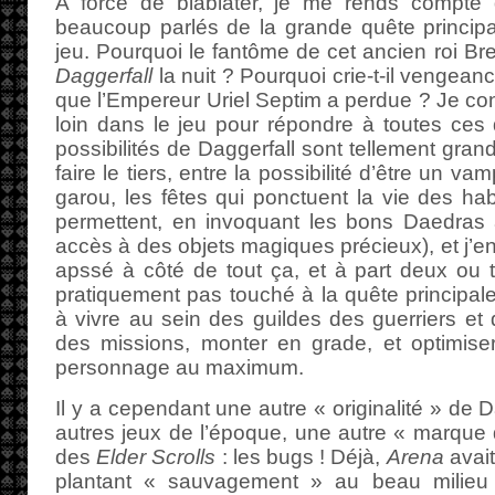
A force de blablater, je me rends compte
beaucoup parlés de la grande quête principal
jeu. Pourquoi le fantôme de cet ancien roi Bre
Daggerfall
la nuit ? Pourquoi crie-t-il vengeanc
que l’Empereur Uriel Septim a perdue ? Je co
loin dans le jeu pour répondre à toutes ces q
possibilités de Daggerfall sont tellement gran
faire le tiers, entre la possibilité d’être un vam
garou, les fêtes qui ponctuent la vie des hab
permettent, en invoquant les bons Daedras
accès à des objets magiques précieux), et j’en
apssé à côté de tout ça, et à part deux ou tr
pratiquement pas touché à la quête principale
à vivre au sein des guildes des guerriers et 
des missions, monter en grade, et optimise
personnage au maximum.
Il y a cependant une autre « originalité » de 
autres jeux de l’époque, une autre « marque d
des
Elder Scrolls
: les bugs ! Déjà,
Arena
avait
plantant « sauvagement » au beau milieu 