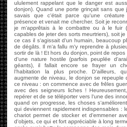
ululement rappelant que le danger est aussi
donjon). Quand une porte grinçait sans que je
savais que c’était parce qu’une créature 
présence et venait me chercher. Soit je recon
je m’apprêtais à le combattre ou à le fuir 
capables de jeter des sorts meurtriers), soit je
ce cas il s’agissait d’un humain, beaucoup pl
de dégâts. Il m’a fallu m’y reprendre à plusie
sortir de là ! Et hors du donjon, point de repos 
d’une nature hostile (parfois peuplée d’ar
géants), il fallait encore se frayer un c
l’habitation la plus proche. D’ailleurs, 
augmente de niveau, le donjon se repeuple 
ce niveau : on commence avec de frêles guerri
avec des seigneurs liches ! Heureusement,
repérer et de se téléporter vers l’une des inno
quand on progresse, les choses s’amélioren
qui deviennent rapidement indispensables : le
chariot permet de stocker et d’emmener av
d’objets, ce qui et fort appréciable à long t