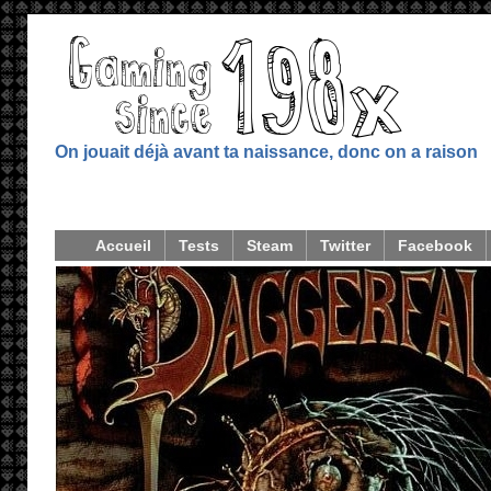
On jouait déjà avant ta naissance, donc on a raison
Accueil
Tests
Steam
Twitter
Facebook