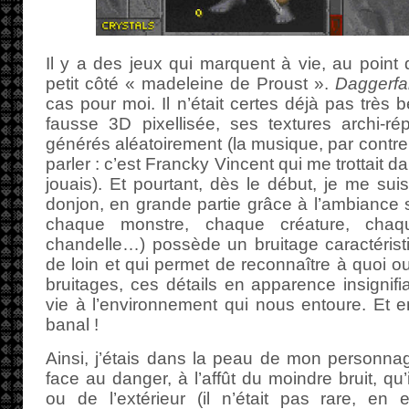
Il y a des jeux qui marquent à vie, au point
petit côté « madeleine de Proust ».
Daggerfal
cas pour moi. Il n’était certes déjà pas très
fausse 3D pixellisée, ses textures archi-ré
générés aléatoirement (la musique, par contre
parler : c’est Francky Vincent qui me trottait d
jouais). Et pourtant, dès le début, je me su
donjon, en grande partie grâce à l’ambiance
chaque monstre, chaque créature, chaque
chandelle…) possède un bruitage caractérist
de loin et qui permet de reconnaître à quoi o
bruitages, ces détails en apparence insignif
vie à l’environnement qui nous entoure. Et en
banal !
Ainsi, j’étais dans la peau de mon personnag
face au danger, à l’affût du moindre bruit, qu’i
ou de l’extérieur (il n’était pas rare, en 