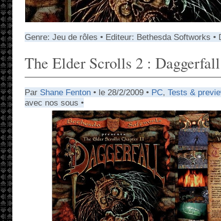
Genre: Jeu de rôles • Editeur: Bethesda Softworks • 
The Elder Scrolls 2 : Daggerfall
Par
Shane Fenton
• le 28/2/2009 •
PC
,
Tests & previ
avec nos sous •