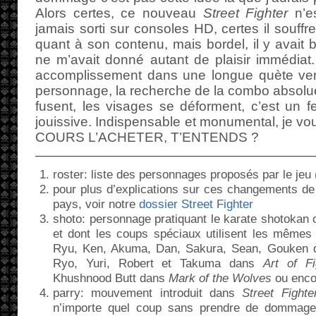
Alors certes, ce nouveau
Street Fighter
n’es
jamais sorti sur consoles HD, certes il souffr
quant à son contenu, mais bordel, il y avait 
ne m’avait donné autant de plaisir immédia
accomplissement dans une longue quète vers 
personnage, la recherche de la combo absolue
fusent, les visages se déforment, c’est un fe
jouissive. Indispensable et monumental, je 
COURS L’ACHETER, T’ENTENDS ?
roster: liste des personnages proposés par le jeu
pour plus d’explications sur ces changements 
pays, voir notre
dossier Street Fighter
shoto: personnage pratiquant le karate shotokan o
et dont les coups spéciaux utilisent les mêmes
Ryu, Ken, Akuma, Dan, Sakura, Sean, Gouken 
Ryo, Yuri, Robert et Takuma dans
Art of Fi
Khushnood Butt dans
Mark of the Wolves
ou enco
parry: mouvement introduit dans
Street Fighter
n’importe quel coup sans prendre de dommage