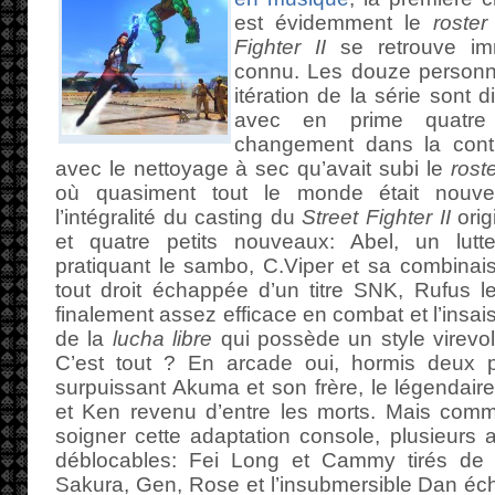
est évidemment le
roster
Fighter II
se retrouve imm
connu. Les douze personn
itération de la série sont 
avec en prime quatre 
changement dans la contin
avec le nettoyage à sec qu’avait subi le
rost
où quasiment tout le monde était nouv
l’intégralité du casting du
Street Fighter II
orig
et quatre petits nouveaux: Abel, un lutt
pratiquant le sambo, C.Viper et sa combinaiso
tout droit échappée d’un titre SNK, Rufus l
finalement assez efficace en combat et l’insai
de la
lucha libre
qui possède un style virevol
C’est tout ? En arcade oui, hormis deux 
surpuissant Akuma et son frère, le légendai
et Ken revenu d’entre les morts. Mais co
soigner cette adaptation console, plusieurs
déblocables: Fei Long et Cammy tirés d
Sakura, Gen, Rose et l’insubmersible Dan éc