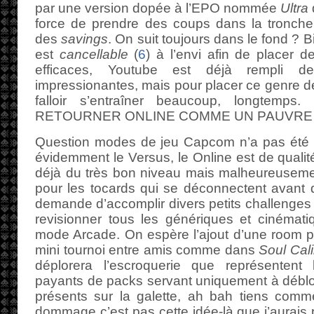
par une version dopée à l’EPO nommée
Ultra
force de prendre des coups dans la tronche
des
savings
. On suit toujours dans le fond ? 
est
cancellable
(
6
) à l’envi afin de placer 
efficaces, Youtube est déjà rempli 
impressionantes, mais pour placer ce genre d
falloir s’entraîner beaucoup, longtem
RETOURNER ONLINE COMME UN PAUVRE
Question modes de jeu Capcom n’a pas été c
évidemment le Versus, le Online est de qualit
déjà du très bon niveau mais malheureusem
pour les tocards qui se déconnectent avant 
demande d’accomplir divers petits challenges 
revisionner tous les génériques et cinémat
mode Arcade. On espère l’ajout d’une room p
mini tournoi entre amis comme dans
Soul Cali
déplorera l’escroquerie que représentent
payants de packs servant uniquement à débl
présents sur la galette, ah bah tiens co
dommage c’est pas cette idée-là que j’aurais p