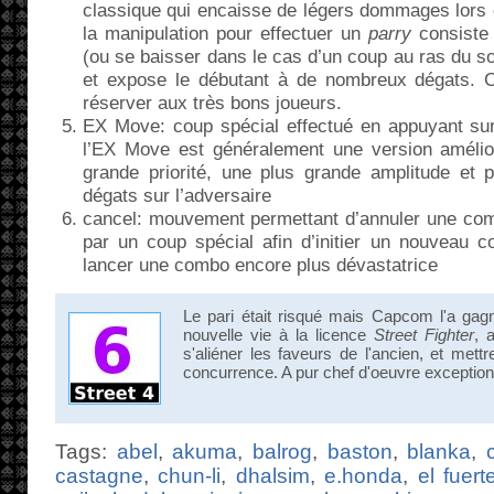
classique qui encaisse de légers dommages lors d
la manipulation pour effectuer un
parry
consiste 
(ou se baisser dans le cas d’un coup au ras du so
et expose le débutant à de nombreux dégats.
réserver aux très bons joueurs.
EX Move: coup spécial effectué en appuyant sur
l’EX Move est généralement une version améli
grande priorité, une plus grande amplitude et 
dégats sur l’adversaire
cancel: mouvement permettant d’annuler une co
par un coup spécial afin d’initier un nouveau 
lancer une combo encore plus dévastatrice
Le pari était risqué mais Capcom l'a gag
nouvelle vie à la licence
Street Fighter
, 
s'aliéner les faveurs de l'ancien, et mett
concurrence. A pur chef d'oeuvre exceptionn
Tags:
abel
,
akuma
,
balrog
,
baston
,
blanka
,
castagne
,
chun-li
,
dhalsim
,
e.honda
,
el fuert