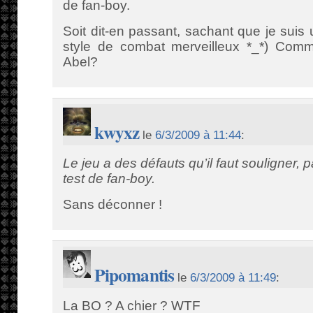
de fan-boy.
Soit dit-en passant, sachant que je sui
style de combat merveilleux *_*) Comme
Abel?
kwyxz
le
6/3/2009 à 11:44
:
Le jeu a des défauts qu’il faut souligner, p
test de fan-boy.
Sans déconner !
Pipomantis
le
6/3/2009 à 11:49
:
La BO ? A chier ? WTF