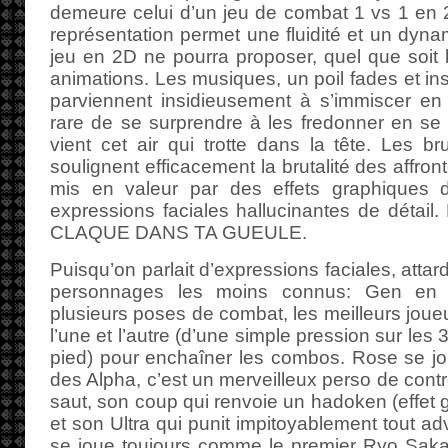
demeure celui d’un jeu de combat 1 vs 1 en 2
représentation permet une fluidité et un dy
jeu en 2D ne pourra proposer, quel que soit le
animations. Les musiques, un poil fades et in
parviennent insidieusement à s’immiscer en 
rare de se surprendre à les fredonner en s
vient cet air qui trotte dans la tête. Les b
soulignent efficacement la brutalité des affr
mis en valeur par des effets graphiques 
expressions faciales hallucinantes de dét
CLAQUE DANS TA GUEULE.
Puisqu’on parlait d’expressions faciales, atta
personnages les moins connus: Gen en 
plusieurs poses de combat, les meilleurs joueu
l’une et l’autre (d’une simple pression sur le
pied) pour enchaîner les combos. Rose se j
des Alpha, c’est un merveilleux perso de cont
saut, son coup qui renvoie un hadoken (effet g
et son Ultra qui punit impitoyablement tout ad
se joue toujours comme le premier Ryo Saka