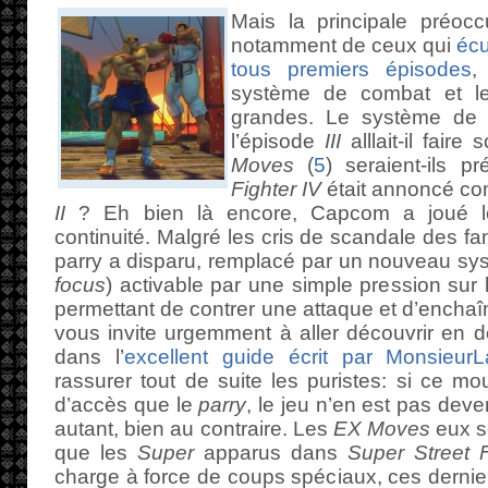
Mais la principale préocc
notamment de ceux qui
écu
tous premiers épisodes
,
système de combat et les
grandes. Le système d
l’épisode
III
alllait-il fai
Moves
(
5
) seraient-ils 
Fighter IV
était annoncé co
II
? Eh bien là encore, Capcom a joué l
continuité. Malgré les cris de scandale des f
parry a disparu, remplacé par un nouveau 
focus
) activable par une simple pression su
permettant de contrer une attaque et d’enchaîn
vous invite urgemment à aller découvrir en d
dans l’
excellent guide écrit par Monsieur
rassurer tout de suite les puristes: si ce m
d’accès que le
parry
, le jeu n’en est pas dev
autant, bien au contraire. Les
EX Moves
eux s
que les
Super
apparus dans
Super Street F
charge à force de coups spéciaux, ces derni