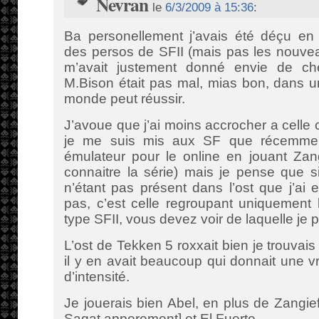
Nevran
le
6/3/2009 à 15:36
:
Ba personellement j’avais été déçu en
des persos de SFII (mais pas les nouvea
m’avait justement donné envie de che
M.Bison était pas mal, mias bon, dans u
monde peut réussir.
J’avoue que j’ai moins accrocher a cell
je me suis mis aux SF que récemmen
émulateur pour le online en jouant Zang
connaitre la série) mais je pense que s
n’étant pas présent dans l’ost que j’ai
pas, c’est celle regroupant uniquement
type SFII, vous devez voir de laquelle je p
L’ost de Tekken 5 roxxait bien je trouvai
il y en avait beaucoup qui donnait une v
d’intensité.
Je jouerais bien Abel, en plus de Zangief
Sagat apperement] et El Fuerte.