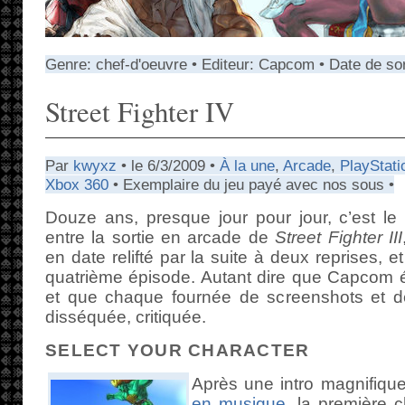
Genre: chef-d'oeuvre • Editeur: Capcom • Date de sor
Street Fighter IV
Par
kwyxz
• le 6/3/2009 •
À la une
,
Arcade
,
PlayStati
Xbox 360
• Exemplaire du jeu payé avec nos sous •
Douze ans, presque jour pour jour, c’est le 
entre la sortie en arcade de
Street Fighter III
en date relifté par la suite à deux reprises, e
quatrième épisode. Autant dire que Capcom ét
et que chaque fournée de screenshots et de
disséquée, critiquée.
SELECT YOUR CHARACTER
Après une intro magnifiq
en musique
, la première 