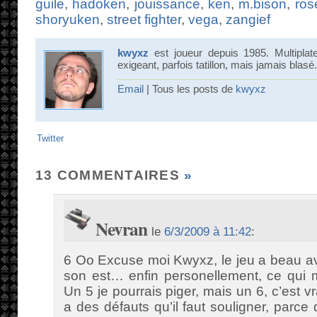
guile
,
hadoken
,
jouissance
,
ken
,
m.bison
,
ros
shoryuken
,
street fighter
,
vega
,
zangief
kwyxz
est joueur depuis 1985. Multiplat
exigeant, parfois tatillon, mais jamais blasé.
Email
| Tous les posts de
kwyxz
Twitter
13 COMMENTAIRES
»
Nevran
le
6/3/2009 à 11:42
:
6 Oo Excuse moi Kwyxz, le jeu a beau av
son est… enfin personellement, ce qui me
Un 5 je pourrais piger, mais un 6, c’est 
a des défauts qu’il faut souligner, parce q