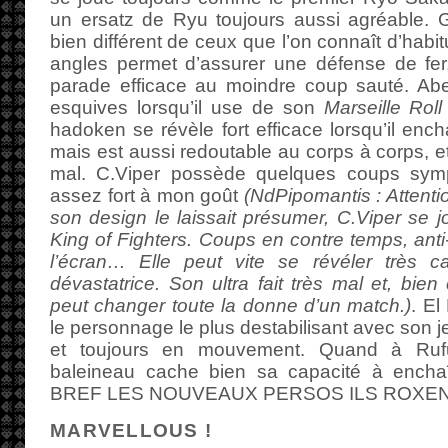
un ersatz de Ryu toujours aussi agréable. 
bien différent de ceux que l’on connaît d’habi
angles permet d’assurer une défense de fer
parade efficace au moindre coup sauté. Abel
esquives lorsqu’il use de son
Marseille Roll
hadoken se révèle fort efficace lorsqu’il enc
mais est aussi redoutable au corps à corps, et
mal. C.Viper possède quelques coups sym
assez fort à mon goût
(NdPipomantis : Attenti
son design le laissait présumer, C.Viper se
King of Fighters. Coups en contre temps, anti-
l’écran… Elle peut vite se révéler très c
dévastatrice. Son ultra fait très mal et, bi
peut changer toute la donne d’un match.)
. El
le personnage le plus destabilisant avec son je
et toujours en mouvement. Quand à Ruf
baleineau cache bien sa capacité à encha
BREF LES NOUVEAUX PERSOS ILS ROXEN
MARVELLOUS !