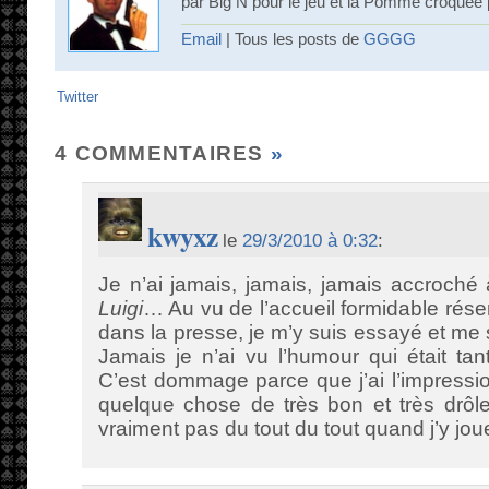
par Big N pour le jeu et la Pomme croquée p
Email
| Tous les posts de
GGGG
Twitter
4 COMMENTAIRES
»
kwyxz
le
29/3/2010 à 0:32
:
Je n’ai jamais, jamais, jamais accroché
Luigi
… Au vu de l’accueil formidable rés
dans la presse, je m’y suis essayé et m
Jamais je n’ai vu l’humour qui était tant
C’est dommage parce que j’ai l’impressi
quelque chose de très bon et très drôl
vraiment pas du tout du tout quand j’y jo