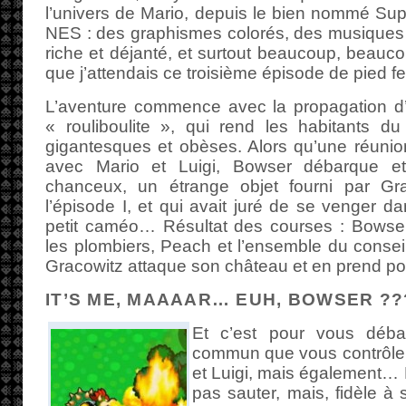
l’univers de Mario, depuis le bien nommé Su
NES : des graphismes colorés, des musiques 
riche et déjanté, et surtout beaucoup, beauco
que j’attendais ce troisième épisode de pied f
L’aventure commence avec la propagation d’
« rouliboulite », qui rend les habitants
gigantesques et obèses. Alors qu’une réunio
avec Mario et Luigi, Bowser débarque et
chanceux, un étrange objet fourni par Gr
l’épisode I, et qui avait juré de se venger da
petit caméo… Résultat des courses : Bowse
les plombiers, Peach et l’ensemble du conseil
Gracowitz attaque son château et en prend p
IT’S ME, MAAAAR… EUH, BOWSER ??
Et c’est pour vous déba
commun que vous contrôle
et Luigi, mais également… 
pas sauter, mais, fidèle à