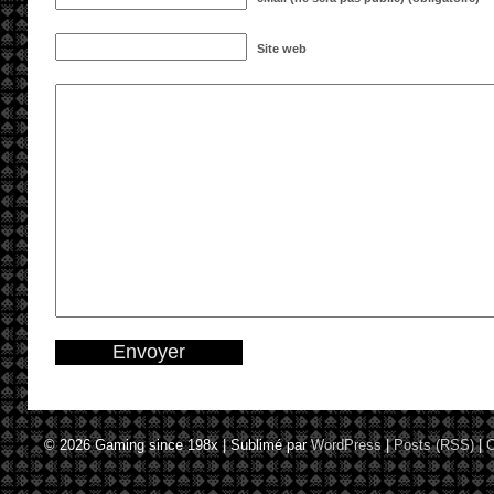
Site web
© 2026
Gaming since 198x
|
Sublimé par
WordPress
|
Posts (RSS)
|
C