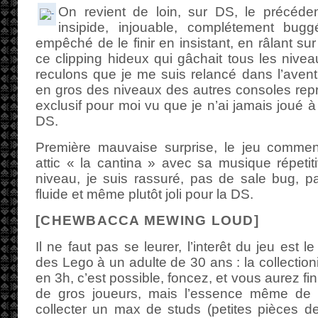
On revient de loin, sur DS, le précéd
insipide, injouable, complétement bu
empêché de le finir en insistant, en râlant su
ce clipping hideux qui gâchait tous les nive
reculons que je me suis relancé dans l’aventure
en gros des niveaux des autres consoles repr
exclusif pour moi vu que je n’ai jamais joué 
DS.
Première mauvaise surprise, le jeu commen
attic « la cantina » avec sa musique répetit
niveau, je suis rassuré, pas de sale bug, pa
fluide et même plutôt joli pour la DS.
[CHEWBACCA MEWING LOUD]
Il ne faut pas se leurer, l’interêt du jeu est 
des Lego à un adulte de 30 ans : la collectionit
en 3h, c’est possible, foncez, et vous aurez fini
de gros joueurs, mais l’essence même de
collecter un max de studs (petites pièces d