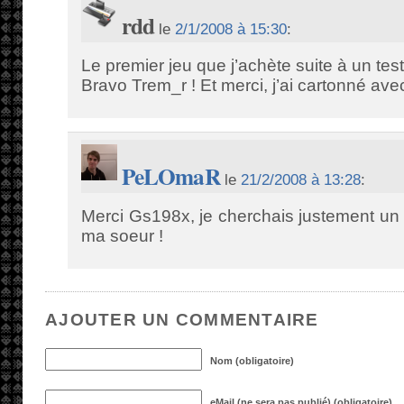
rdd
le
2/1/2008 à 15:30
:
Le premier jeu que j’achète suite à un te
Bravo Trem_r ! Et merci, j’ai cartonné av
PeLOmaR
le
21/2/2008 à 13:28
:
Merci Gs198x, je cherchais justement un
ma soeur !
AJOUTER UN COMMENTAIRE
Nom (obligatoire)
eMail (ne sera pas publié) (obligatoire)