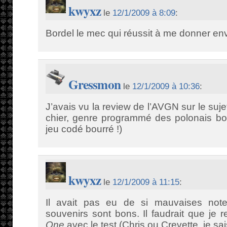
kwyxz
le
12/1/2009 à 8:09
:
Bordel le mec qui réussit à me donner env
Gressmon
le
12/1/2009 à 10:36
:
J’avais vu la review de l’AVGN sur le sujet, 
chier, genre programmé des polonais bou
jeu codé bourré !)
kwyxz
le
12/1/2009 à 11:15
:
Il avait pas eu de si mauvaises not
souvenirs sont bons. Il faudrait que je 
One
avec le test (Chris ou Crevette, je sai