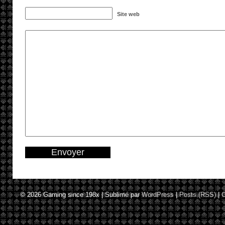
Site web
© 2026
Gaming since 198x
|
Sublimé par
WordPress
|
Posts (RSS)
|
C