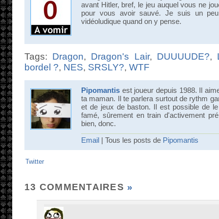
avant Hitler, bref, le jeu auquel vous ne jo
pour vous avoir sauvé. Je suis un peu
vidéoludique quand on y pense.
Tags:
Dragon
,
Dragon's Lair
,
DUUUUDE?
,
bordel ?
,
NES
,
SRSLY?
,
WTF
Pipomantis
est joueur depuis 1988. Il aime 
ta maman. Il te parlera surtout de rythm g
et de jeux de baston. Il est possible de l
famé, sûrement en train d'activement pré
bien, donc.
Email
| Tous les posts de
Pipomantis
Twitter
13 COMMENTAIRES
»