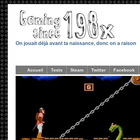
On jouait déjà avant ta naissance, donc on a raison
Accueil
Tests
Steam
Twitter
Facebook