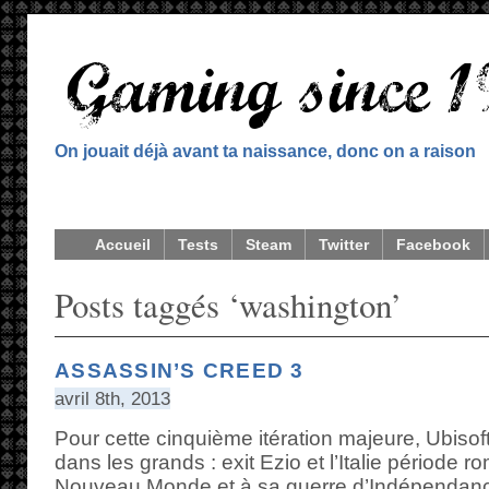
On jouait déjà avant ta naissance, donc on a raison
Accueil
Tests
Steam
Twitter
Facebook
Posts taggés ‘washington’
ASSASSIN’S CREED 3
avril 8th, 2013
Pour cette cinquième itération majeure, Ubisoft 
dans les grands : exit Ezio et l’Italie période 
Nouveau Monde et à sa guerre d’Indépendan