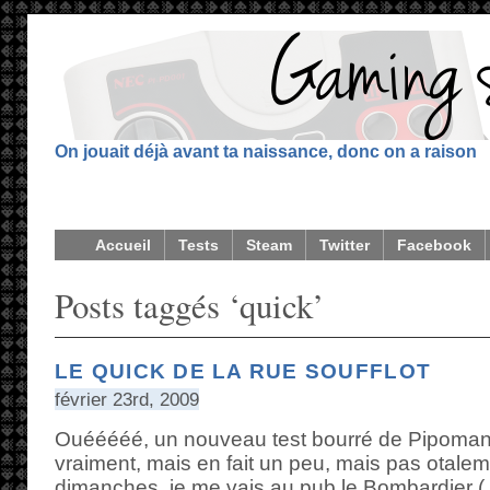
On jouait déjà avant ta naissance, donc on a raison
Accueil
Tests
Steam
Twitter
Facebook
Posts taggés ‘quick’
LE QUICK DE LA RUE SOUFFLOT
février 23rd, 2009
Ouééééé, un nouveau test bourré de Pipomant
vraiment, mais en fait un peu, mais pas otal
dimanches, je me vais au pub le Bombardier (