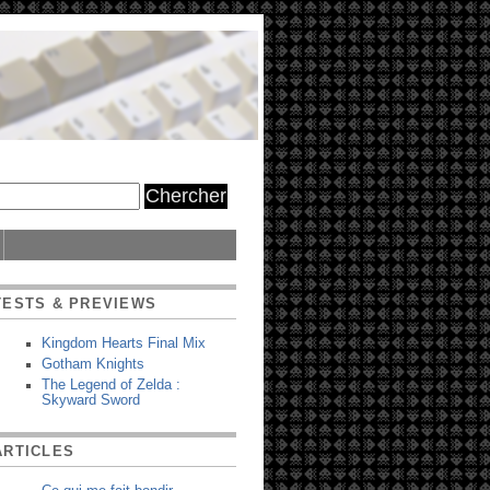
TESTS & PREVIEWS
Kingdom Hearts Final Mix
Gotham Knights
The Legend of Zelda :
Skyward Sword
ARTICLES