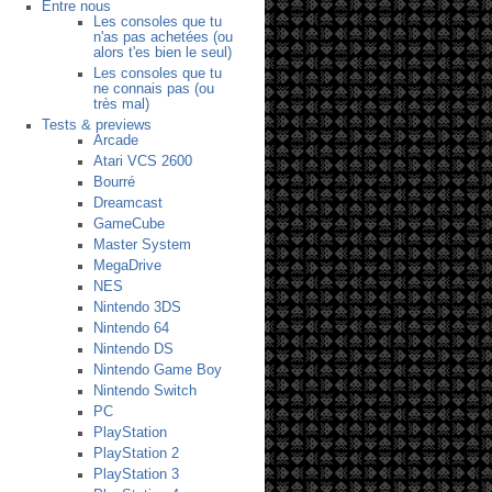
Entre nous
Les consoles que tu
n'as pas achetées (ou
alors t'es bien le seul)
Les consoles que tu
ne connais pas (ou
très mal)
Tests & previews
Arcade
Atari VCS 2600
Bourré
Dreamcast
GameCube
Master System
MegaDrive
NES
Nintendo 3DS
Nintendo 64
Nintendo DS
Nintendo Game Boy
Nintendo Switch
PC
PlayStation
PlayStation 2
PlayStation 3