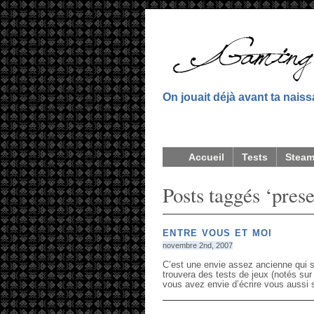
On jouait déjà avant ta nais
Accueil
Tests
Stea
Posts taggés ‘prese
ENTRE VOUS ET MOI
novembre 2nd, 2007
C’est une envie assez ancienne qui s
trouvera des tests de jeux (notés sur
vous avez envie d’écrire vous aussi 