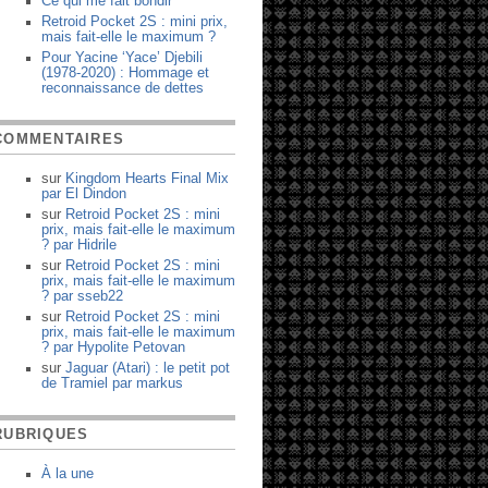
Ce qui me fait bondir
Retroid Pocket 2S : mini prix,
mais fait-elle le maximum ?
Pour Yacine ‘Yace’ Djebili
(1978-2020) : Hommage et
reconnaissance de dettes
COMMENTAIRES
sur
Kingdom Hearts Final Mix
par
El Dindon
sur
Retroid Pocket 2S : mini
prix, mais fait-elle le maximum
?
par
Hidrile
sur
Retroid Pocket 2S : mini
prix, mais fait-elle le maximum
?
par
sseb22
sur
Retroid Pocket 2S : mini
prix, mais fait-elle le maximum
?
par
Hypolite Petovan
sur
Jaguar (Atari) : le petit pot
de Tramiel
par
markus
RUBRIQUES
À la une