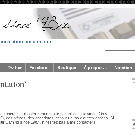
sance, donc on a raison
m
Twitter
Facebook
Boutique
À propos…
Notation
ntation’
e concrétise, monter « mon » site parlant de jeux vidéo. On y
 5), des brèves, des anecdotes, et tout un tas d’autres choses. Si
sur Gaming since 198X, n’hésitez pas à me contacter !