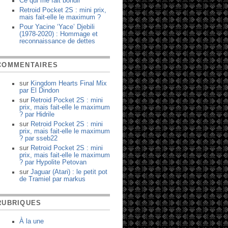
Ce qui me fait bondir
Retroid Pocket 2S : mini prix,
mais fait-elle le maximum ?
Pour Yacine ‘Yace’ Djebili
(1978-2020) : Hommage et
reconnaissance de dettes
COMMENTAIRES
sur
Kingdom Hearts Final Mix
par
El Dindon
sur
Retroid Pocket 2S : mini
prix, mais fait-elle le maximum
?
par
Hidrile
sur
Retroid Pocket 2S : mini
prix, mais fait-elle le maximum
?
par
sseb22
sur
Retroid Pocket 2S : mini
prix, mais fait-elle le maximum
?
par
Hypolite Petovan
sur
Jaguar (Atari) : le petit pot
de Tramiel
par
markus
RUBRIQUES
À la une