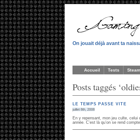
On jouait déjà avant ta nais
Accueil
Tests
Stea
Posts taggés ‘oldie
LE TEMPS PASSE VITE
juillet 8th, 2008
En y repensant, mon jeu culte, celui 
année. C’est là qu’on se rend compte à