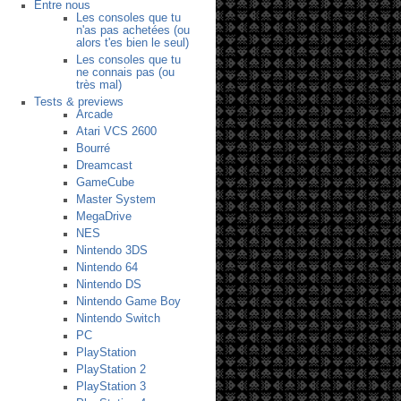
Entre nous
Les consoles que tu
n'as pas achetées (ou
alors t'es bien le seul)
Les consoles que tu
ne connais pas (ou
très mal)
Tests & previews
Arcade
Atari VCS 2600
Bourré
Dreamcast
GameCube
Master System
MegaDrive
NES
Nintendo 3DS
Nintendo 64
Nintendo DS
Nintendo Game Boy
Nintendo Switch
PC
PlayStation
PlayStation 2
PlayStation 3