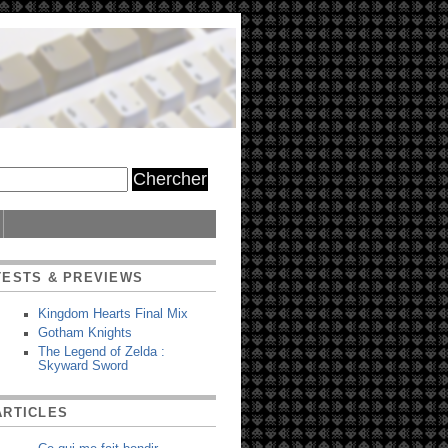
TESTS & PREVIEWS
Kingdom Hearts Final Mix
Gotham Knights
The Legend of Zelda :
Skyward Sword
ARTICLES