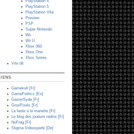
PlayStation 4
PlayStation 5
PlayStation Vita
Preview
PSP
Super Nintendo
Wii
Wii U
Xbox 360
Xbox One
Xbox Series
Vite dit
LIENS
Gamekult [Fr]
GamePolitics [En]
GamerSyde [Fr]
GrosPixels [Fr]
La faute à la manette [Fr]
Le blog des joueurs radins [Fr]
NoFrag [Fr]
Stigma Videospiele [De]