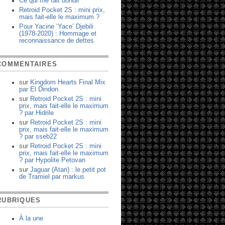
Ce qui me fait bondir
Retroid Pocket 2S : mini prix,
mais fait-elle le maximum ?
Pour Yacine ‘Yace’ Djebili
(1978-2020) : Hommage et
reconnaissance de dettes
COMMENTAIRES
sur
Kingdom Hearts Final Mix
par
El Dindon
sur
Retroid Pocket 2S : mini
prix, mais fait-elle le maximum
?
par
Hidrile
sur
Retroid Pocket 2S : mini
prix, mais fait-elle le maximum
?
par
sseb22
sur
Retroid Pocket 2S : mini
prix, mais fait-elle le maximum
?
par
Hypolite Petovan
sur
Jaguar (Atari) : le petit pot
de Tramiel
par
markus
RUBRIQUES
À la une