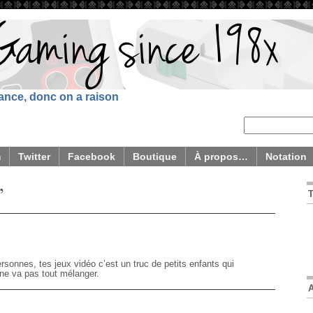
sance, donc on a raison
m
Twitter
Facebook
Boutique
À propos…
Notation
’
rsonnes, tes jeux vidéo c’est un truc de petits enfants qui
 ne va pas tout mélanger.