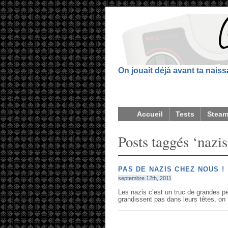
On jouait déjà avant ta nais
Accueil
Tests
Stea
Posts taggés ‘nazis
PAS DE NAZIS CHEZ NOUS !
septembre 12th, 2011
Les nazis c’est un truc de grandes pe
grandissent pas dans leurs têtes, on