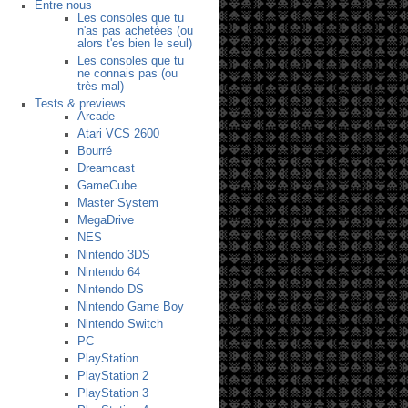
Entre nous
Les consoles que tu
n'as pas achetées (ou
alors t'es bien le seul)
Les consoles que tu
ne connais pas (ou
très mal)
Tests & previews
Arcade
Atari VCS 2600
Bourré
Dreamcast
GameCube
Master System
MegaDrive
NES
Nintendo 3DS
Nintendo 64
Nintendo DS
Nintendo Game Boy
Nintendo Switch
PC
PlayStation
PlayStation 2
PlayStation 3