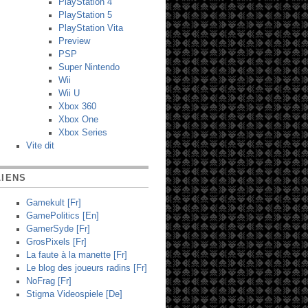
PlayStation 4
PlayStation 5
PlayStation Vita
Preview
PSP
Super Nintendo
Wii
Wii U
Xbox 360
Xbox One
Xbox Series
Vite dit
LIENS
Gamekult [Fr]
GamePolitics [En]
GamerSyde [Fr]
GrosPixels [Fr]
La faute à la manette [Fr]
Le blog des joueurs radins [Fr]
NoFrag [Fr]
Stigma Videospiele [De]