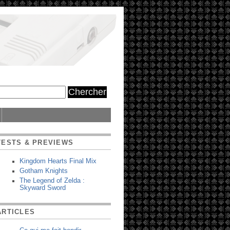
TESTS & PREVIEWS
Kingdom Hearts Final Mix
Gotham Knights
The Legend of Zelda :
Skyward Sword
ARTICLES