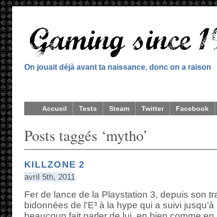
On jouait déjà avant ta naissance, donc on a raison
Accueil
Tests
Steam
Twitter
Facebook
Posts taggés ‘mytho’
KILLZONE 2
avril 5th, 2011
Fer de lance de la Playstation 3, depuis son t
bidonnées de l’E³ à la hype qui a suivi jusqu’à 
beaucoup fait parler de lui, en bien comme en ma