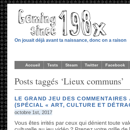
On jouait déjà avant ta naissance, donc on a raison
Accueil
Tests
Steam
Twitter
Facebook
Posts taggés ‘Lieux communs’
LE GRAND JEU DES COMMENTAIRES À
(SPÉCIAL « ART, CULTURE ET DÉTRA
octobre 1st, 2017
Vous êtes irrités par ceux qui dénient toute val
culturelle au jeu vidéo ? Prenez votre grille de