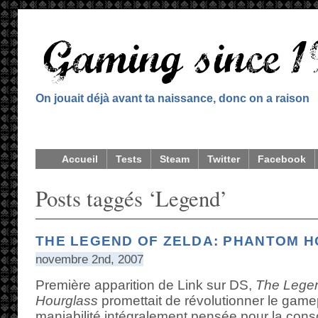
On jouait déjà avant ta naissance, donc on a raison
Accueil
Tests
Steam
Twitter
Facebook
Posts taggés ‘Legend’
THE LEGEND OF ZELDA: PHANTOM 
novembre 2nd, 2007
Première apparition de Link sur DS,
The Legen
Hourglass
promettait de révolutionner le gamep
maniabilité intégralement pensée pour la con