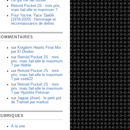
Ce qui me fait bondir
Retroid Pocket 2S : mini prix,
mais fait-elle le maximum ?
Pour Yacine ‘Yace’ Djebili
(1978-2020) : Hommage et
reconnaissance de dettes
COMMENTAIRES
sur
Kingdom Hearts Final Mix
par
El Dindon
sur
Retroid Pocket 2S : mini
prix, mais fait-elle le maximum
?
par
Hidrile
sur
Retroid Pocket 2S : mini
prix, mais fait-elle le maximum
?
par
sseb22
sur
Retroid Pocket 2S : mini
prix, mais fait-elle le maximum
?
par
Hypolite Petovan
sur
Jaguar (Atari) : le petit pot
de Tramiel
par
markus
RUBRIQUES
À la une