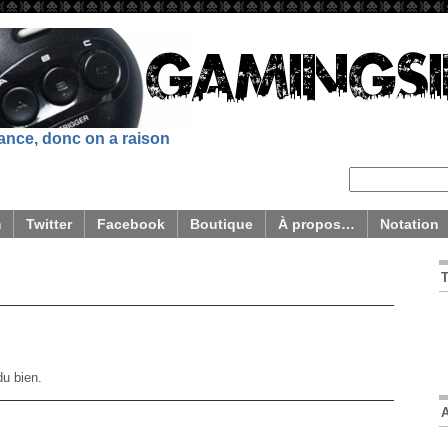
sance, donc on a raison
m
Twitter
Facebook
Boutique
À propos…
Notation
du bien.