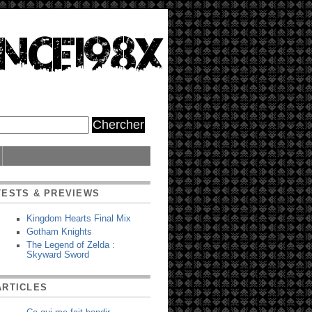
TESTS & PREVIEWS
Kingdom Hearts Final Mix
Gotham Knights
The Legend of Zelda :
Skyward Sword
ARTICLES