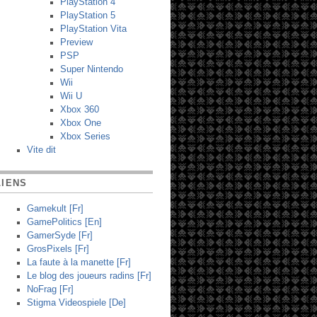
PlayStation 4
PlayStation 5
PlayStation Vita
Preview
PSP
Super Nintendo
Wii
Wii U
Xbox 360
Xbox One
Xbox Series
Vite dit
LIENS
Gamekult [Fr]
GamePolitics [En]
GamerSyde [Fr]
GrosPixels [Fr]
La faute à la manette [Fr]
Le blog des joueurs radins [Fr]
NoFrag [Fr]
Stigma Videospiele [De]