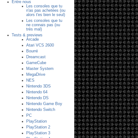
Entre nous
Les consoles que tu
n'as pas achetées (ou
alors t'es bien le seul)
Les consoles que tu
ne connais pas (ou
très mal)
Tests & previews
Arcade
Atari VCS 2600
Bourré
Dreamcast
GameCube
Master System
MegaDrive
NES
Nintendo 3DS
Nintendo 64
Nintendo DS
Nintendo Game Boy
Nintendo Switch
PC
PlayStation
PlayStation 2
PlayStation 3