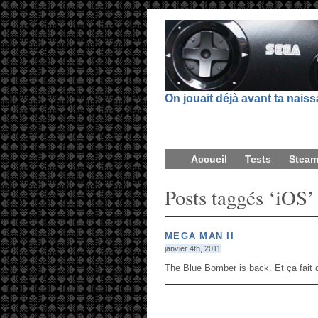
On jouait déjà avant ta nais
Accueil
Tests
Stea
Posts taggés ‘iOS’
MEGA MAN II
janvier 4th, 2011
The Blue Bomber is back. Et ça fait 