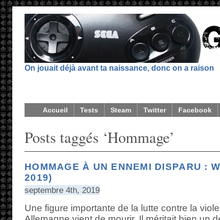
On jouait déjà avant ta naissance, donc on a raison
Accueil
Tests
Steam
Twitter
Facebook
Posts taggés ‘Hommage’
HOMMAGE À UN ENNEMI DISPARU : W
2019)
septembre 4th, 2019
Une figure importante de la lutte contre la vio
Allemagne vient de mourir. Il méritait bien un