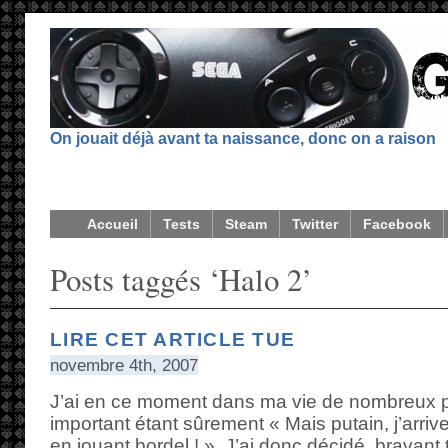
On jouait déjà avant ta naissance, donc on a raison
Accueil
Tests
Steam
Twitter
Facebook
Posts taggés ‘Halo 2’
LIRE CET ARTICLE TUE
novembre 4th, 2007
J’ai en ce moment dans ma vie de nombreux p
important étant sûrement « Mais putain, j’arri
en jouant bordel ! ». J’ai donc décidé, bravant