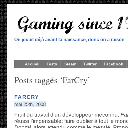
On jouait déjà avant ta naissance, donc on a raison
Accueil
Tests
Steam
Twitter
Facebook
Posts taggés ‘FarCry’
FARCRY
mai 25th, 2008
Fruit du travail d’un développeur méconnu,
Fa
réussi l’impensable: faire oublier à tout le mon
Doom³
, alors attendu comme le messie. Prop