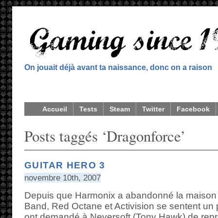
On jouait déjà avant ta naissance, donc on a raison
Accueil
Tests
Steam
Twitter
Facebook
Posts taggés ‘Dragonforce’
GUITAR HERO 3
novembre 10th, 2007
Depuis que Harmonix a abandonné la maison
Band, Red Octane et Activision se sentent un 
ont demandé à Neversoft (Tony Hawk) de repre