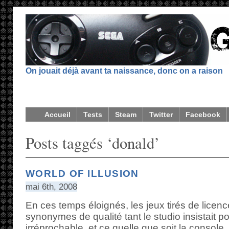
On jouait déjà avant ta naissance, donc on a raison
Accueil
Tests
Steam
Twitter
Facebook
Posts taggés ‘donald’
WORLD OF ILLUSION
mai 6th, 2008
En ces temps éloignés, les jeux tirés de licen
synonymes de qualité tant le studio insistait 
irréprochable, et ce quelle que soit la console