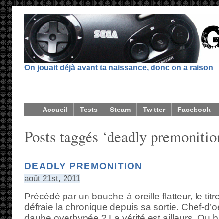
On jouait déjà avant ta naissance, donc on a raison
Accueil
Tests
Steam
Twitter
Facebook
Posts taggés ‘deadly premonitio
DEADLY PREMONITION
août 21st, 2011
Précédé par un bouche-à-oreille flatteur, le t
défraie la chronique depuis sa sortie. Chef-d’
daube overhypée ? La vérité est ailleurs. Ou b