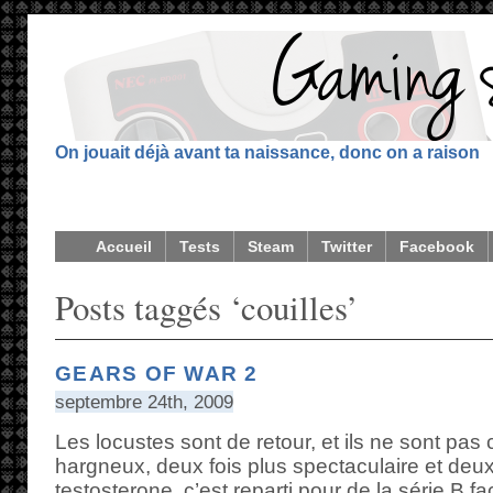
On jouait déjà avant ta naissance, donc on a raison
Accueil
Tests
Steam
Twitter
Facebook
Posts taggés ‘couilles’
GEARS OF WAR 2
septembre 24th, 2009
Les locustes sont de retour, et ils ne sont pas 
hargneux, deux fois plus spectaculaire et deux
testosterone, c’est reparti pour de la série B