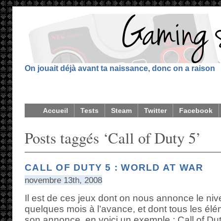
On jouait déjà avant ta naissance, donc on a raison
Accueil
Tests
Steam
Twitter
Facebook
Posts taggés ‘Call of Duty 5’
CALL OF DUTY 5 : WORLD AT WAR
novembre 13th, 2008
Il est de ces jeux dont on nous annonce le n
quelques mois à l’avance, et dont tous les élé
son annonce, en voici un exemple : Call of Dut