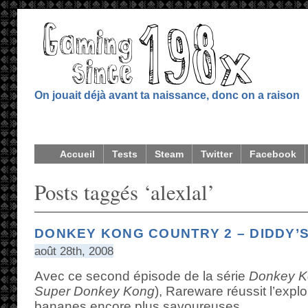
On jouait déjà avant ta naissance, donc on a raison
Accueil
Tests
Steam
Twitter
Facebook
Posts taggés ‘alexlal’
DONKEY KONG COUNTRY 2 – DIDDY’
août 28th, 2008
Avec ce second épisode de la série
Donkey K
Super Donkey Kong
), Rareware réussit l’explo
bananes encore plus savoureuses.