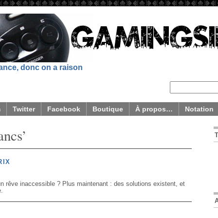
sance, donc on a raison
m
Twitter
Facebook
Boutique
À propos…
Notation
ancs’
RIX
n rêve inaccessible ? Plus maintenant : des solutions existent, et
.