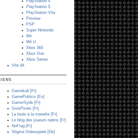
PlayStation 4
PlayStation 5
PlayStation Vita
Preview
PSP
Super Nintendo
Wii
Wii U
Xbox 360
Xbox One
Xbox Series
Vite dit
LIENS
Gamekult [Fr]
GamePolitics [En]
GamerSyde [Fr]
GrosPixels [Fr]
La faute à la manette [Fr]
Le blog des joueurs radins [Fr]
NoFrag [Fr]
Stigma Videospiele [De]