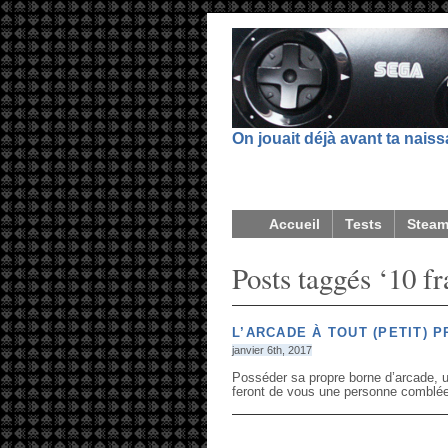
On jouait déjà avant ta nais
Accueil
Tests
Stea
Posts taggés ‘10 fr
L’ARCADE À TOUT (PETIT) P
janvier 6th, 2017
Posséder sa propre borne d’arcade, u
feront de vous une personne comblée