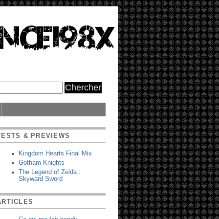
TESTS & PREVIEWS
Kingdom Hearts Final Mix
Gotham Knights
The Legend of Zelda :
Skyward Sword
ARTICLES