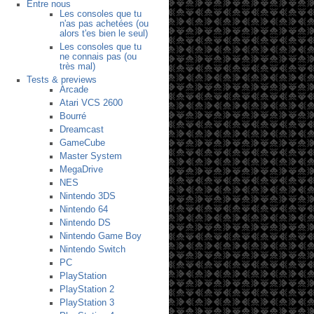
Entre nous
Les consoles que tu
n'as pas achetées (ou
alors t'es bien le seul)
Les consoles que tu
ne connais pas (ou
très mal)
Tests & previews
Arcade
Atari VCS 2600
Bourré
Dreamcast
GameCube
Master System
MegaDrive
NES
Nintendo 3DS
Nintendo 64
Nintendo DS
Nintendo Game Boy
Nintendo Switch
PC
PlayStation
PlayStation 2
PlayStation 3