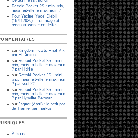
Ce qui me fait bondir
Retroid Pocket 2S : mini prix,
mais fait-elle le maximum ?
Pour Yacine ‘Yace’ Djebili
(1978-2020) : Hommage et
reconnaissance de dettes
COMMENTAIRES
sur
Kingdom Hearts Final Mix
par
El Dindon
sur
Retroid Pocket 2S : mini
prix, mais fait-elle le maximum
?
par
Hidrile
sur
Retroid Pocket 2S : mini
prix, mais fait-elle le maximum
?
par
sseb22
sur
Retroid Pocket 2S : mini
prix, mais fait-elle le maximum
?
par
Hypolite Petovan
sur
Jaguar (Atari) : le petit pot
de Tramiel
par
markus
RUBRIQUES
À la une