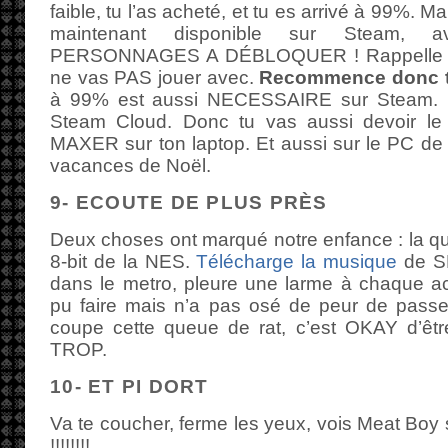
faible, tu l’as acheté, et tu es arrivé à 99%.
maintenant disponible sur Steam
PERSONNAGES A DÉBLOQUER ! Rappelle toi
ne vas PAS jouer avec.
Recommence donc to
à 99% est aussi NECESSAIRE sur Steam. D’a
Steam Cloud. Donc tu vas aussi devoir
MAXER sur ton laptop. Et aussi sur le PC de 
vacances de Noël.
9- ECOUTE DE PLUS PRÈS
Deux choses ont marqué notre enfance : la qu
8-bit de la NES.
Télécharge la musique
de SM
dans le metro, pleure une larme à chaque ac
pu faire mais n’a pas osé de peur de passer
coupe cette queue de rat, c’est OKAY d’êtr
TROP.
10- ET PI DORT
Va te coucher, ferme les yeux, vois Meat Bo
!!!!!!!!