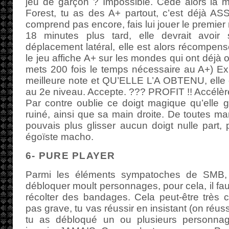
jeu de garçon ? Impossible. Cède alors la m
Forest, tu as des A+ partout, c’est déjà A
comprend pas encore, fais lui jouer le premie
18 minutes plus tard, elle devrait avoir
déplacement latéral, elle est alors récompensé
le jeu affiche A+ sur les mondes qui ont déjà
mets 200 fois le temps nécessaire au A+) Exp
meilleure note et QU’ELLE L’A OBTENU, elle 
au 2e niveau. Accepte. ??? PROFIT !! Accélèr
Par contre oublie ce doigt magique qu’elle gli
ruiné, ainsi que sa main droite. De toutes ma
pouvais plus glisser aucun doigt nulle part
égoïste macho.
6- PURE PLAYER
Parmi les éléments sympatoches de SMB, il
débloquer moult personnages, pour cela, il fau
récolter des bandages. Cela peut-être très 
pas grave, tu vas réussir en insistant (on réuss
tu as débloqué un ou plusieurs personnage