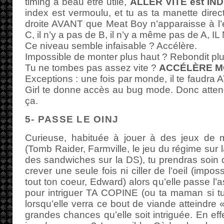
timing a beau être utile,
ALLER VITE est I
index est vermoulu, et tu as ta manette direct
droite AVANT que Meat Boy n’apparaisse à l’éc
C, il n’y a pas de B, il n’y a même pas de A, 
Ce niveau semble infaisable ? Accélère.
Impossible de monter plus haut ? Rebondit plus
Tu ne tombes pas assez vite ?
ACCÉLÈRE M
Exceptions : une fois par monde, il te faud
Girl te donne accès au bug mode. Donc atten
ça.
5- PASSE LE OINJ
Curieuse, habituée à jouer à des jeux de me
(Tomb Raider, Farmville, le jeu du régime sur la
des sandwiches sur la DS), tu prendras soin
crever une seule fois ni ciller de l’oeil (impos
tout ton coeur, Edward) alors qu’elle passe l’
pour intriguer TA COPINE (ou ta maman si tu
lorsqu’elle verra ce bout de viande atteindre « 
grandes chances qu’elle soit intriguée. En eff