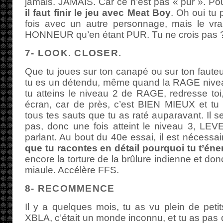
jamais. JAMAIS. Car ce n’est pas « pur ». Pou
il faut finir le jeu avec Meat Boy
. Oh oui tu
fois avec un autre personnage, mais le vra
HONNEUR qu’en étant PUR. Tu ne crois pas ? 
7- LOOK. CLOSER.
Que tu joues sur ton canapé ou sur ton fauteu
tu es un détendu, même quand la RAGE niveau
tu atteins le niveau 2 de RAGE, redresse toi,
écran, car de près, c’est BIEN MIEUX et t
tous tes sauts que tu as raté auparavant. Il 
pas, donc une fois atteint le niveau 3, LEV
parlant. Au bout du 40e essai, il est nécessa
que tu racontes en détail pourquoi tu t’éne
encore la torture de la brûlure indienne et donc
miaule. Accélère FFS.
8- RECOMMENCE
Il y a quelques mois, tu as vu plein de pet
XBLA, c’était un monde inconnu, et tu as pas d