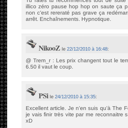
Tu rates tu recommences tout de suite t
illico zéro pause hop hop on saute ça 
non c’est rereraté pas grave ça redémar
arrêt. Enchaînements. Hypnotique.
NikooZ
le
22/12/2010 à 16:48
:
@ Trem_r : Les prix changent tout le t
6.50 il vaut le coup.
PSi
le
24/12/2010 à 15:35
:
Excellent article. Je n’en suis qu’à The 
je vais finir très vite par me reconnaitre 
xD