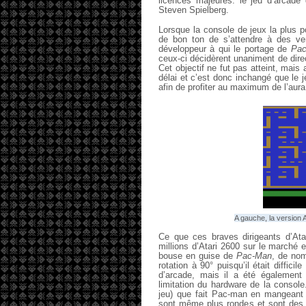
licences majeures: le jeu d’arcad
Steven Spielberg.
Lorsque la console de jeux la plus po
de bon ton de s’attendre à des v
développeur à qui le portage de
Pa
ceux-ci décidèrent unaniment de direc
Cet objectif ne fut pas atteint, mais
délai et c’est donc inchangé que le j
afin de profiter au maximum de l’aura
A gauche, la version At
Ce que ces braves dirigeants d’Atar
millions d’Atari 2600 sur le marché 
bouse en guise de
Pac-Man
, de nom
rotation à 90° puisqu’il était diffi
d’arcade, mais il a été également
limitation du hardware de la console
jeu) que fait Pac-man en mangeant
sont même plus rondes et sont des tr