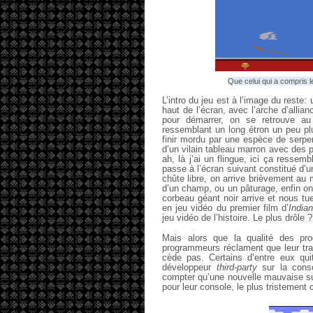
Que celui qui a compris l
L’intro du jeu est à l’image du reste
haut de l’écran, avec l’arche d’allia
pour démarrer, on se retrouve au
ressemblant un long étron un peu plu
finir mordu par une espèce de serpen
d’un vilain tableau marron avec des 
ah, là j’ai un flingue, ici ça ressemb
passe à l’écran suivant constitué d’u
chûte libre, on arrive brièvement au 
d’un champ, ou un pâturage, enfin on 
corbeau géant noir arrive et nous tue
en jeu vidéo du premier film d’
India
jeu vidéo de l’histoire. Le plus drôle 
Mais alors que la qualité des pro
programmeurs réclament que leur trava
cède pas. Certains d’entre eux quitt
développeur
third-party
sur la cons
compter qu’une nouvelle mauvaise sur
pour leur console, le plus tristement 