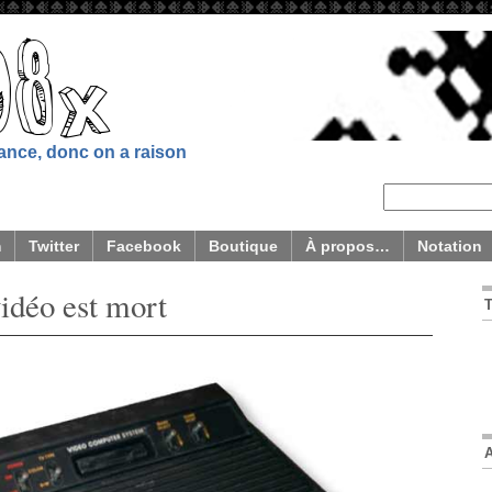
sance, donc on a raison
m
Twitter
Facebook
Boutique
À propos…
Notation
vidéo est mort