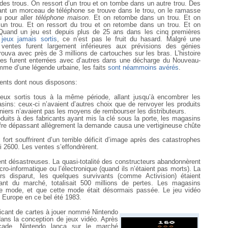
des trous. On ressort d’un trou et on tombe dans un autre trou. Des
ntant un morceau de téléphone se trouve dans le trou, on le ramasse
u pour aller
téléphone maison
. Et on retombe dans un trou. Et on
un trou. Et on ressort du trou et on retombe dans un trou. Et on
 Quand un jeu est depuis plus de 25 ans dans les cinq premières
jeux jamais sortis
, ce n’est pas le fruit du hasard. Malgré une
 ventes furent largement inférieures aux prévisions des génies
etrouva avec près de 3 millions de cartouches sur les bras. L’histoire
es furent enterrées avec d’autres dans une décharge du Nouveau-
omme d’une légende urbaine, les faits
sont néammoins avérés
.
ents dont nous disposons:
eux sortis tous à la même période, allant jusqu’à encombrer les
sins: ceux-ci n’avaient d’autres choix que de renvoyer les produits
rniers n’avaient pas les moyens de rembourser les distributeurs.
duits à des fabricants ayant mis la clé sous la porte, les magasins
offre dépassant allègrement la demande causa une vertigineuse chûte
fort souffrirent d’un terrible déficit d’image après des catastrophes
i 2600. Les ventes s’effondrèrent.
ent désastreuses. La quasi-totalité des constructeurs abandonnèrent
cro-informatique ou l’électronique (quand ils n’étaient pas morts). La
rs disparut, les quelques survivants (comme Activision) étaient
rant du marché, totalisait 500 millions de pertes. Les magasins
une mode, et que cette mode était désormais passée. Le jeu vidéo
n Europe en ce bel été 1983.
icant de cartes à jouer nommé Nintendo
ans la conception de jeux vidéo. Après
cade, Nintendo lança sur le marché