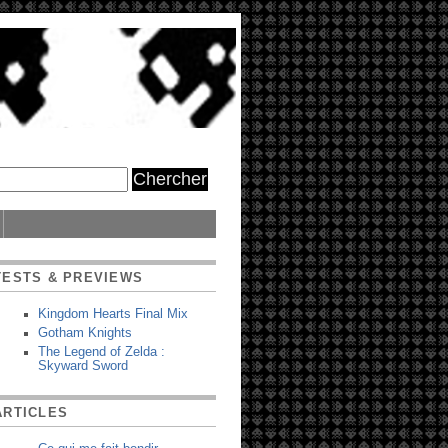
TESTS & PREVIEWS
Kingdom Hearts Final Mix
Gotham Knights
The Legend of Zelda :
Skyward Sword
ARTICLES