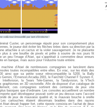
 voilà tout émoustillé par tant d’érotisme !
énéral Custer, un personnage réputé pour son comportement plus
ennes, le joueur doit éviter les flèches tirées dans sa direction par la
ienne attachée à un cactus et la violer sauvagement. Je ne plaisante
lus à une bouillie de pixels et prête à sourire de nos jours fit
e un peu l’image d’Atari, qui s’apprètait à commettre deux erreurs
e en banque, mais aussi pour l’industrie toute entière.
a machine d’Atari de nombreuses compagnies se lancèrent dans
nsoles toutes incompatibles entre elles. En vrac, sur les étals des
600 ainsi que sa petite soeur rétrocompatible la 5200, la Bally
o Gemini, l’Emerson Arcadia 2001, le Fairchild Channel F System II,
Intellivision, la Sears Tele-Games, la Tandyvision, la VTech
ux graphismes en 3D vectorielle. Afin de disposer d’un catalogue de
pidement, ces compagnies sortirent des centaines de jeux vite
plus basiques que d’ordinaire. Les consoles accueillirent un nombre
’importe quel développeur pouvait sortir un jeu dessus sans l’accord
ondé de jeux de mauvaise qualité et, le mauvais bouche à oreille
t. Les cartouches étaient désormais bradées dans des rayons
tari devait frapper fort, cette riposte consista en l’achat de deux