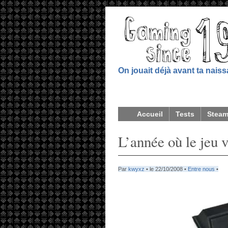
On jouait déjà avant ta nais
Accueil
Tests
Stea
L’année où le jeu 
Par
kwyxz
• le 22/10/2008 •
Entre nous
•