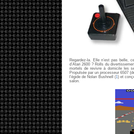
Regardez-la. Elle n’est pas belle,
d’Atari 2600 ? Rolls du divertisseme
mortels de revivre à domicile les s
Propulsée par un processeur 6507 (d
l’égide de Nolan Bushnell (
1
) et conç
salon.