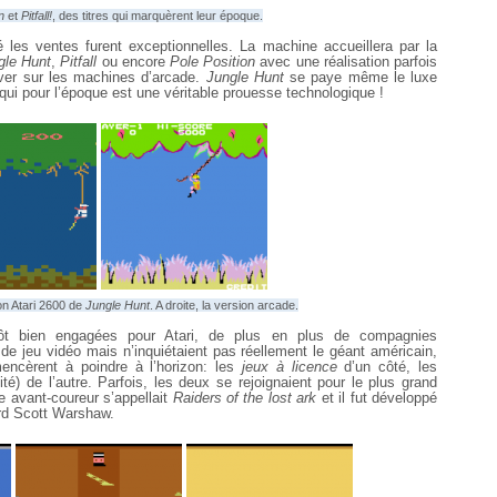
n
et
Pitfall!
, des titres qui marquèrent leur époque.
 les ventes furent exceptionnelles. La machine accueillera par la
gle Hunt
,
Pitfall
ou encore
Pole Position
avec une réalisation parfois
rver sur les machines d’arcade.
Jungle Hunt
se paye même le luxe
 qui pour l’époque est une véritable prouesse technologique !
on Atari 2600 de
Jungle Hunt
. A droite, la version arcade.
tôt bien engagées pour Atari, de plus en plus de compagnies
de jeu vidéo mais n’inquiétaient pas réellement le géant américain,
cèrent à poindre à l’horizon: les
jeux à licence
d’un côté, les
é) de l’autre. Parfois, les deux se rejoignaient pour le plus grand
ne avant-coureur s’appellait
Raiders of the lost ark
et il fut développé
rd Scott Warshaw.