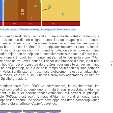
e but de ce jeu m’envoie un mail, parce que je cherche encore.
: un grand nawak. Indy descend sur une sorte de plateforme depuis le
nce au dessus (il s’en éloigne, donc). Lorsqu’on appuie sur le bouton
 centre d’une sorte d’étendue bleue, avec une traînée marron
s bas, et il est impératif de se déplacer rapidement sous peine de
t blanc. Alors on court, on prend la fuite, on se retrouve au milieu
petits objets, on se déplace successivement sur chacun d’entre eux,
le à une clé, cool, bon maintenant j’ai fait le tour je fais quoi ? On
ne sorte de trou avec pour seul décor une branche d’arbre, c’est une
milieu d’un décor constitué de cratères pour ensuite arriver au milieu
ne sait pas trop, on a à peine le temps d’y réfléchir qu’une sorte de
. Voilà, j’ai dû rater un truc, mais globalement c’est ça l’adaptation
na Jones
, et c’est aussi l’une des premières adaptations de film en
? Spielberg a adoré.
ductions pour Atari 2600 va décroissante, la révolte enfle: les
il soit crédité au générique, et malgré leurs protestations Atari ne
ent la boîte et partent fonder Activision qui devient le principal
ole (
Pitfall!
, c’est eux). L’image d’Atari en prend un coup, sans
prise les attend: une société développe des titres pornographiques
célèbre étant l’affreux
Custer’s revenge
.