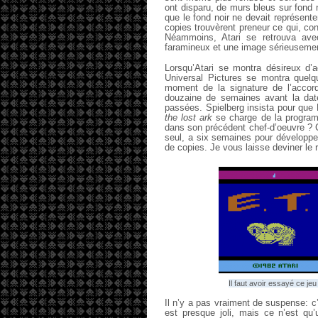
ont disparu, de murs bleus sur fond 
que le fond noir ne devait représenter
copies trouvèrent preneur ce qui, con
Néammoins, Atari se retrouva ave
faramineux et une image sérieusem
Lorsqu’Atari se montra désireux d’a
Universal Pictures se montra quelqu
moment de la signature de l’accord 
douzaine de semaines avant la dat
passées. Spielberg insista pour que
the lost ark
se charge de la programm
dans son précédent chef-d’oeuvre ? C
seul, a six semaines pour développer
de copies. Je vous laisse deviner le r
Il faut avoir essayé ce j
Il n’y a pas vraiment de suspense: c
est presque joli, mais ce n’est qu