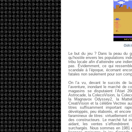
Ooh me
Le but du jeu ? Dans la peau du g
qu’hostile envers les populations indi
tribu locale afin d’atteindre une ind
pas. Évidemment, ce qui ressemble p
scandale à l’époque, écornant encor
fatales non seulement pour son compt
On l’a vu, devant le succès de l
l’aventure, inondant le marché de co
magasins se disputaient l’Atari 2
Astrocade, la ColecoVision, la Colec
la Magnavox Odyssey2, la Mattel 
CreatiVision et la célèbre Vectrex a
titres suffisamment important ra
développés, peu élaborés, et encore 
faramineux de titres: virtuellement n
des constructeurs. Le marché fut in
aidant, les ventes s’effondrèren
surchargés. Nous sommes en 1981 et A