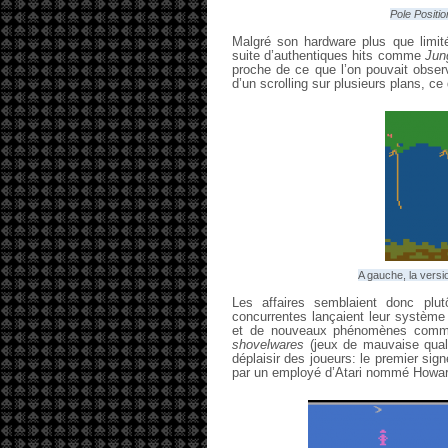
Pole Positio
Malgré son hardware plus que limité
suite d’authentiques hits comme
Jun
proche de ce que l’on pouvait obse
d’un scrolling sur plusieurs plans, ce
A gauche, la versi
Les affaires semblaient donc plu
concurrentes lançaient leur système 
et de nouveaux phénomènes commen
shovelwares
(jeux de mauvaise qualit
déplaisir des joueurs: le premier sig
par un employé d’Atari nommé Howa