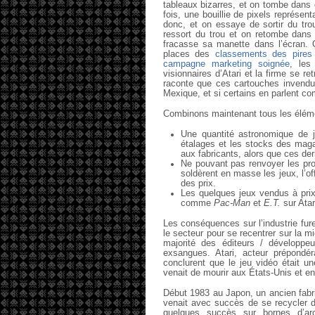
tableaux bizarres, et on tombe dans 
fois, une bouillie de pixels représe
donc, et on essaye de sortir du tro
ressort du trou et on retombe dans 
fracasse sa manette dans l’écran.
places des
classements des pires 
campagne marketing soignée
, les
visionnaires d’Atari et la firme se r
raconte que ces cartouches invendu
Mexique, et si certains en parlent c
Combinons maintenant tous les élém
Une quantité astronomique de j
étalages et les stocks des maga
aux fabricants, alors que ces de
Ne pouvant pas renvoyer les pro
soldèrent en masse les jeux, l’
des prix.
Les quelques jeux vendus à prix 
comme
Pac-Man
et
E.T.
sur Atar
Les conséquences sur l’industrie fur
le secteur pour se recentrer sur la mi
majorité des éditeurs / développeu
exsangues. Atari, acteur prépondé
conclurent que le jeu vidéo était 
venait de mourir aux États-Unis et e
Début 1983 au Japon, un ancien fabr
venait avec succès de se recycler d
quelques succès sur bornes d’ar