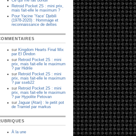
Ce qui me fait bondir
Retroid Pocket 2S : mini prix,
mais fait-elle le maximum ?
Pour Yacine ‘Yace’ Djebili
(1978-2020) : Hommage et
reconnaissance de dettes
COMMENTAIRES
sur
Kingdom Hearts Final Mix
par
El Dindon
sur
Retroid Pocket 2S : mini
prix, mais fait-elle le maximum
?
par
Hidrile
sur
Retroid Pocket 2S : mini
prix, mais fait-elle le maximum
?
par
sseb22
sur
Retroid Pocket 2S : mini
prix, mais fait-elle le maximum
?
par
Hypolite Petovan
sur
Jaguar (Atari) : le petit pot
de Tramiel
par
markus
RUBRIQUES
À la une