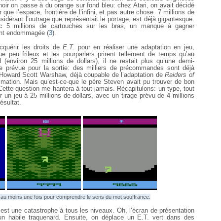
noir on passe à du orange sur fond bleu: chez Atari, on avait décidé
 que l’espace, frontière de l’infini, et pas autre chose. 7 millions de
sidérant l’outrage que représentait le portage, est déjà gigantesque.
c 5 millions de cartouches sur les bras, un manque à gagner
ent endommagée (
3
).
cquérir les droits de
E.T.
pour en réaliser une adaptation en jeu,
e peu frileux et les pourparlers prirent tellement de temps qu’au
(environ 25 millions de dollars), il ne restait plus qu’une demi-
e prévue pour la sortie: des milliers de précommandes sont déjà
 Howard Scott Warshaw, déjà coupable de l’adaptation de
Raiders of
ation. Mais qu’est-ce-que le père Steven avait pu trouver de bon
ette question me hantera à tout jamais. Récapitulons: un type, tout
 un jeu à 25 millions de dollars, avec un tirage prévu de 4 millions
ésultat.
eu au moins une fois pour comprendre le sens du mot souffrance.
’est une catastrophe à tous les niveaux. Oh, l’écran de présentation
’un habile traquenard. Ensuite, on déplace un E.T. vert dans des