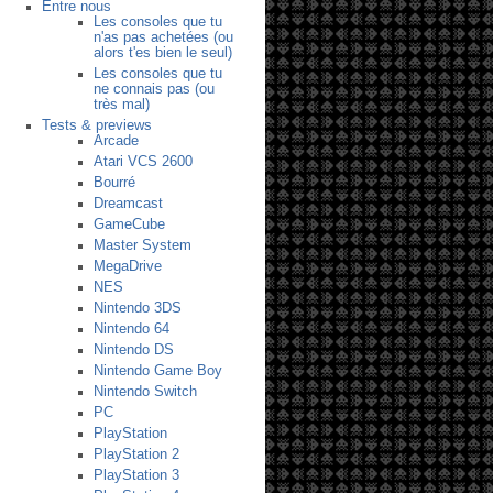
Entre nous
Les consoles que tu
n'as pas achetées (ou
alors t'es bien le seul)
Les consoles que tu
ne connais pas (ou
très mal)
Tests & previews
Arcade
Atari VCS 2600
Bourré
Dreamcast
GameCube
Master System
MegaDrive
NES
Nintendo 3DS
Nintendo 64
Nintendo DS
Nintendo Game Boy
Nintendo Switch
PC
PlayStation
PlayStation 2
PlayStation 3