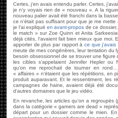
Certes, j’en avais entendu parler. Certes, j’a
je n’y voyais rien de « nouveau ». A la rigue
nouveau palier avait été franchi dans la basse
ce n’était pas suffisant pour que je me mett
je l’ai expliqué
en avant-propos
de ce dossier, i
le match » sur Zoe Quinn et Anita Sarkeesian
déjà cités, l’avaient fait bien mieux que moi. 
apporter de plus par rapport à
ce que j’avais 
meute de mes congénères, leur tentation du 
besoin obsessionnel de se trouver une figure 
les cibles s’appelaient Jennifer Hepler ou
qu’on me reprochait de tourner en rond…
« affaires » n’étaient que les répétitions, en p
produit auparavant. Et le ressentiment, les ré
campagnes de haine, avaient déjà été docu
d’autres domaines que le jeu vidéo.
En revanche, les articles qu’on a regroupés 
dans la catégorie « gamers are dead » représ
départ pour un dossier comme le mien. En ef