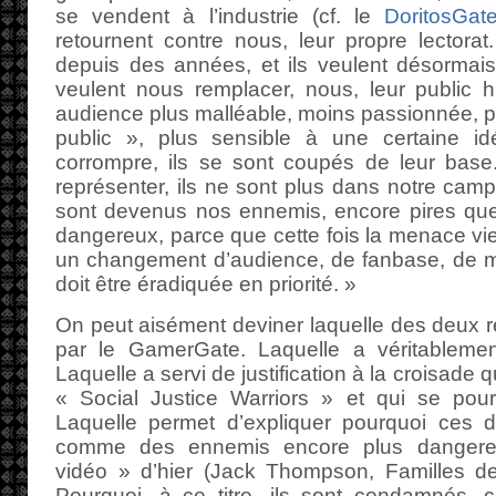
se vendent à l’industrie (cf. le
DoritosGat
retournent contre nous, leur propre lectorat
depuis des années, et ils veulent désormais
veulent nous remplacer, nous, leur public h
audience plus malléable, moins passionnée, pl
public », plus sensible à une certaine id
corrompre, ils se sont coupés de leur base
représenter, ils ne sont plus dans notre camp,
sont devenus nos ennemis, encore pires que 
dangereux, parce que cette fois la menace vient
un changement d’audience, de fanbase, de ma
doit être éradiquée en priorité. »
On peut aisément deviner laquelle des deux ré
par le GamerGate. Laquelle a véritableme
Laquelle a servi de justification à la croisade 
« Social Justice Warriors » et qui se pours
Laquelle permet d’expliquer pourquoi ces d
comme des ennemis encore plus dangereu
vidéo » d’hier (Jack Thompson, Familles de 
Pourquoi, à ce titre, ils sont condamnés, 