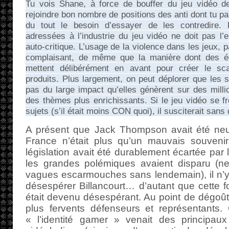
Tu vois Shane, à force de bouffer du jeu vidéo dep
rejoindre bon nombre de positions des anti dont tu p
du tout le besoin d’essayer de les contredire.
adressées à l’industrie du jeu vidéo ne doit pas l
auto-critique. L’usage de la violence dans les jeux,
complaisant, de même que la manière dont des é
mettent délibérément en avant pour créer le sc
produits. Plus largement, on peut déplorer que les s
pas du large impact qu’elles génèrent sur des mill
des thèmes plus enrichissants. Si le jeu vidéo se fr
sujets (s’il était moins CON quoi), il susciterait sans
A présent que Jack Thompson avait été neut
France n’était plus qu’un mauvais souveni
législation avait été durablement écartée par
les grandes polémiques avaient disparu (ne
vagues escarmouches sans lendemain), il n’y 
désespérer Billancourt… d’autant que cette foi
était devenu désespérant. Au point de dégoût
plus fervents défenseurs et représentants.
« l’identité gamer » venait des principau