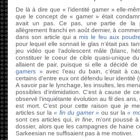
De là à dire que « l’identité gamer » elle-même
que le concept de « gamer » était condamné
avait un pas. Ce pas, une partie de la p
allègrement franchi en août dernier, à comme
dans son article qui a
mis le feu aux poudre
pour lequel elle sonnait le glas n’était pas tan
jeu vidéo que l’adolescent mâle (blanc, hét
constituer le coeur de cible quasi-unique d
allaient de pair, puisque si elle a décidé de
gamers »
avec l’eau du bain, c’était à ca
certains d’entre eux ont défendu leur identit
A savoir par le lynchage, les insultes, les me
possibles d’intimidation. C’est à cause de ce
observé l’inquiétante évolution au fil des ans
est mort. C’est pour cette raison que je m
articles sur la
« fin du gamer »
ou sur la
« mo
sont ces articles qui,
in fine
, m’ont poussé à 
dossier, alors que les campagnes de haine c
Sarkeesian ne suffisaient pas à me motiver.