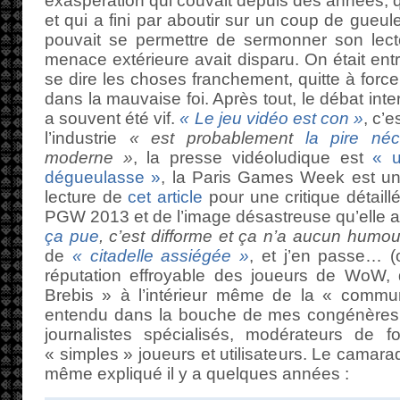
exaspération qui couvait depuis des années, qu
et qui a fini par aboutir sur un coup de gueul
pouvait se permettre de sermonner son lect
menace extérieure avait disparu. On était ent
se dire les choses franchement, quitte à forcer
dans la mauvaise foi. Après tout, le débat inter
a souvent été vif.
« Le jeu vidéo est con »
, c’e
l’industrie
« est probablement
la pire néc
moderne »
, la presse vidéoludique est
« u
dégueulasse »
, la Paris Games Week est u
lecture de
cet article
pour une critique détaillé
PGW 2013 et de l’image désastreuse qu’elle 
ça pue
, c’est difforme et ça n’a aucun humou
de
« citadelle assiégée »
, et j’en passe… (
réputation effroyable des joueurs de WoW,
Brebis » à l’intérieur même de la « communa
entendu dans la bouche de mes congénères, q
journalistes spécialisés, modérateurs de 
« simples » joueurs et utilisateurs. Le camara
même expliqué il y a quelques années :