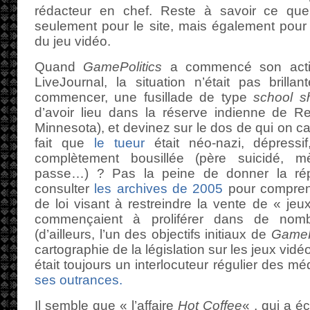
rédacteur en chef. Reste à savoir ce qu
seulement pour le site, mais également pour 
du jeu vidéo.
Quand
GamePolitics
a commencé son activ
LiveJournal, la situation n’était pas brilla
commencer, une fusillade de type
school s
d’avoir lieu dans la réserve indienne de R
Minnesota), et devinez sur le dos de qui on ca
fait que
le tueur
était néo-nazi, dépressif
complètement bousillée (père suicidé, mè
passe…) ? Pas la peine de donner la répo
consulter
les archives de 2005
pour comprend
de loi visant à restreindre la vente de « jeu
commençaient à proliférer dans de nomb
(d’ailleurs, l’un des objectifs initiaux de
GameP
cartographie de la législation sur les jeux vi
était toujours un interlocuteur régulier des m
ses outrances.
Il semble que « l’affaire
Hot Coffee
« , qui a é