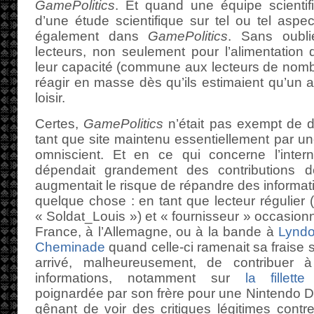
GamePolitics
. Et quand une équipe scientifi
d’une étude scientifique sur tel ou tel aspec
également dans
GamePolitics
. Sans oubli
lecteurs, non seulement pour l’alimentation 
leur capacité (commune aux lecteurs de nombr
réagir en masse dès qu’ils estimaient qu’un art
loisir.
Certes,
GamePolitics
n’était pas exempt de d
tant que site maintenu essentiellement par une
omniscient. Et en ce qui concerne l’internat
dépendait grandement des contributions d
augmentait le risque de répandre des informat
quelque chose : en tant que lecteur régulie
« Soldat_Louis ») et « fournisseur » occasionn
France, à l’Allemagne, ou à la bande à
Lynd
Cheminade
quand celle-ci ramenait sa fraise su
arrivé, malheureusement, de contribuer 
informations, notamment sur
la fillett
poignardée par son frère pour une Nintendo DS.
gênant de voir des critiques légitimes contre