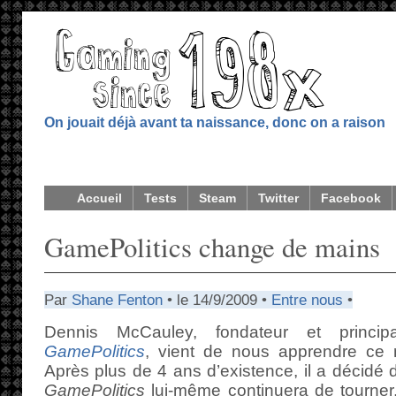
On jouait déjà avant ta naissance, donc on a raison
Accueil
Tests
Steam
Twitter
Facebook
GamePolitics change de mains
Par
Shane Fenton
• le 14/9/2009 •
Entre nous
•
Dennis McCauley, fondateur et princip
GamePolitics
, vient de nous apprendre ce
Après plus de 4 ans d’existence, il a décidé 
GamePolitics
lui-même continuera de tourne