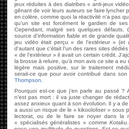
jeux réduites à des diatribes « anti-jeux vidéo 
gênant de voir leurs auteurs se faire lyncher
en colère, comme quoi la réactivité n’a pas qu
qu’un site est forcément le gardien de ses 
Cependant, malgré ses quelques défauts,
source d’information fiable et de grande quali
jeu vidéo était perçu « de l’extérieur » (et a
d’autant que c’était l’un des rares sites dédi
« de l’extérieur » il avait un certain crédit. J’a
la brosse à reluire, qu’à mon avis ce site a eu 
légère mais positive, sur le traitement méd
serait-ce que pour avoir contribué dans s
Thompson.
Pourquoi est-ce que j’en parle au passé ? 
n’est pas mort : il va juste changer de rédac
assez anxieux quant à son évolution. Il y a de q
a aussi un risque de le « kikoololiser » sous
lectorat, ou de le faire se noyer dans la
« spécialisés généralistes » comme
Kotaku
pose une multitude de questions. Est-ce que