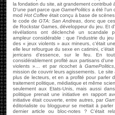
la fondation du site, ait grandement contribué à
D’une part parce que
GamePolitics
a été l’un 
mod
Hot Coffee
était conçu à base de scène
le code de
GTA: San Andreas
, donc que ces
de Rockstar Games, développeur du jeu. Et d’
révélations ont déclenché un scandale pol
ampleur considérable : que l’industrie du j
des « jeux violents » aux mineurs, c’était un
elle leur refourgue du sexe en catimini, c’était 
jerricans d’essence, sur le feu. En to
considérablement profité aux partisans d’une l
violents »… et par ricochet à
GamePolitics
mission de couvrir leurs agissements. Le site
plus de lecteurs, et en a profité pour parler 
traitement politique, médiatique et même scien
seulement aux Etats-Unis, mais aussi da
politique prenait une initiative en rapport a
initiative était couverte, entre autres, par
Game
éditorialiste ou bloggueur se mettait à parle
dernier article ou bloc-notes ? C’était rel