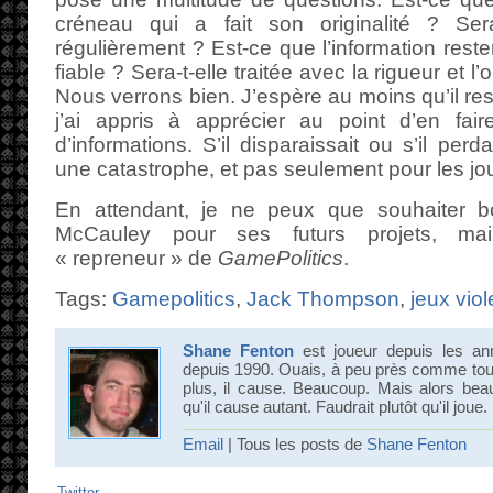
créneau qui a fait son originalité ? Sera
régulièrement ? Est-ce que l’information reste
fiable ? Sera-t-elle traitée avec la rigueur et l’
Nous verrons bien. J’espère au moins qu’il res
j’ai appris à apprécier au point d’en fai
d’informations. S’il disparaissait ou s’il perda
une catastrophe, et pas seulement pour les jo
En attendant, je ne peux que souhaiter 
McCauley pour ses futurs projets, m
« repreneur » de
GamePolitics
.
Tags:
Gamepolitics
,
Jack Thompson
,
jeux viol
Shane Fenton
est joueur depuis les an
depuis 1990. Ouais, à peu près comme tout 
plus, il cause. Beaucoup. Mais alors bea
qu'il cause autant. Faudrait plutôt qu'il joue.
Email
| Tous les posts de
Shane Fenton