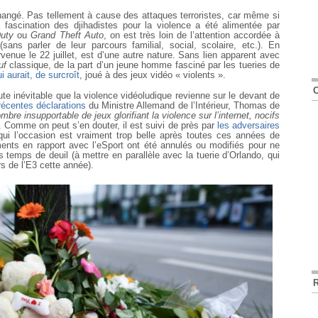
angé. Pas tellement à cause des attaques terroristes, car même si
fascination des djihadistes pour la violence a été alimentée par
Duty
ou
Grand Theft Auto
, on est très loin de l’attention accordée à
 (sans parler de leur parcours familial, social, scolaire, etc.). En
venue le 22 juillet, est d’une autre nature. Sans lien apparent avec
uf
classique, de la part d’un jeune homme fasciné par les tueries de
i aurait, de surcroît
, joué à des jeux vidéo « violents ».
ute inévitable que la violence vidéoludique revienne sur le devant de
récentes déclarations
du Ministre Allemand de l’Intérieur, Thomas de
ombre insupportable de jeux glorifiant la violence sur l’internet, nocifs
. Comme on peut s’en douter, il est suivi de près par
les adversaires
qui l’occasion est vraiment trop belle après toutes ces années de
nts en rapport avec l’eSport ont été annulés ou modifiés pour ne
 temps de deuil (à mettre en parallèle avec la tuerie d’Orlando, qui
rs de l’E3 cette année).