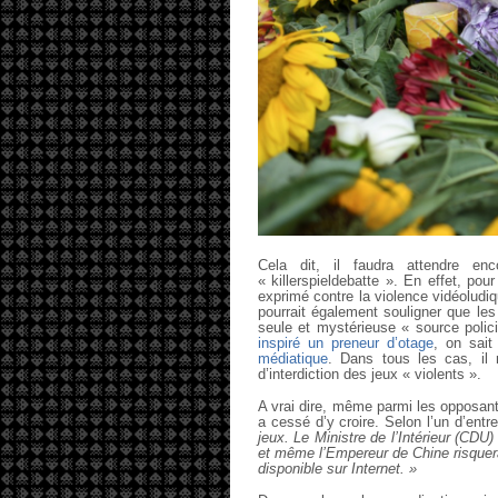
Cela dit, il faudra attendre en
« killerspieldebatte ». En effet, po
exprimé contre la violence vidéoludi
pourrait également souligner que les
seule et mystérieuse « source polic
inspiré un preneur d’otage
, on sait
médiatique
. Dans tous les cas, il 
d’interdiction des jeux « violents ».
A vrai dire, même parmi les opposant
a cessé d’y croire. Selon l’un d’entr
jeux. Le Ministre de l’Intérieur (CDU
et même l’Empereur de Chine risquera
disponible sur Internet. »