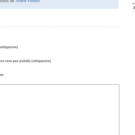
 posts de
Shane Fenton
bligatoire)
(ne sera pas publié) (obligatoire)
web