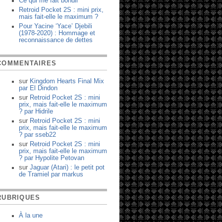
Ce qui me fait bondir
Retroid Pocket 2S : mini prix,
mais fait-elle le maximum ?
Pour Yacine ‘Yace’ Djebili
(1978-2020) : Hommage et
reconnaissance de dettes
COMMENTAIRES
sur
Kingdom Hearts Final Mix
par
El Dindon
sur
Retroid Pocket 2S : mini
prix, mais fait-elle le maximum
?
par
Hidrile
sur
Retroid Pocket 2S : mini
prix, mais fait-elle le maximum
?
par
sseb22
sur
Retroid Pocket 2S : mini
prix, mais fait-elle le maximum
?
par
Hypolite Petovan
sur
Jaguar (Atari) : le petit pot
de Tramiel
par
markus
RUBRIQUES
À la une