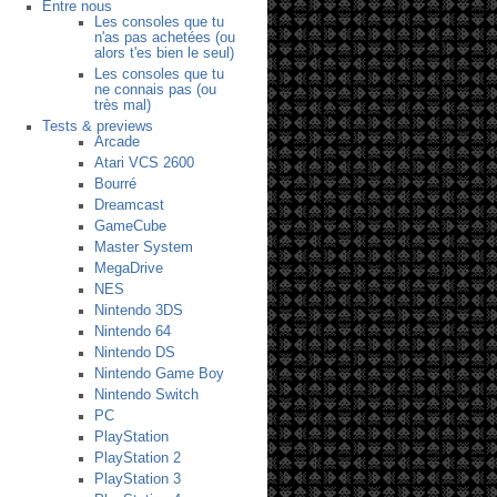
Entre nous
Les consoles que tu
n'as pas achetées (ou
alors t'es bien le seul)
Les consoles que tu
ne connais pas (ou
très mal)
Tests & previews
Arcade
Atari VCS 2600
Bourré
Dreamcast
GameCube
Master System
MegaDrive
NES
Nintendo 3DS
Nintendo 64
Nintendo DS
Nintendo Game Boy
Nintendo Switch
PC
PlayStation
PlayStation 2
PlayStation 3