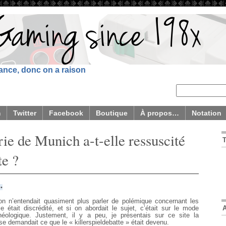
sance, donc on a raison
m
Twitter
Facebook
Boutique
À propos…
Notation
rie de Munich a-t-elle ressuscité
te ?
•
n n’entendait quasiment plus parler de polémique concernant les
 était discrédité, et si on abordait le sujet, c’était sur le mode
chéologique. Justement, il y a peu, je présentais sur ce site la
se demandait ce que le « killerspieldebatte » était devenu.