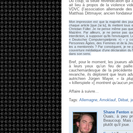
Du coup, la seule revendication qui a
ait lieu à propos de la violence v
VDVC (l’association allemande des
Matthias Dittmayer, ancien fondateur
Mon impression est que la majorité des journ
chaque article [que j’ai lu], ils mettent to
Christian Füller. Je ne pense même pas que 
Maizière. Par ailleurs, je ne pense pas qu
interdiction, à supposer qu’ils l’envisagent. 
« Deutscher Computerspielpreis ») – y com
Personnes Âgées, des Femmes et de la Jeune
les a mentionnés ? Par conséquent, je ne pe
couverture médiatique d’une déclaration du M
dans son sens.
Bref, pour le moment, les joueurs all
à leurs yeux qu’un feu de paille
cauchemardesque de la précédente d
revanche, ils déplorent que leurs ad
autrichien Jürgen Mayer,
« la pl
« killerspiele »]
montrent qu’aucun prog
Affaire à suivre…
Tags:
Allemagne
,
Amoklauf
,
Débat
,
j
Shane Fenton
es
Ouais, à peu pr
Beaucoup. Mais al
plutôt qu'il joue.