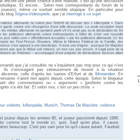
it encore une petite chance d’être réalisée, c’est qu’une discussion
idéoludique. Et encore… Selon mes correspondants du forum de la
 joueurs), même ce souhait semble utopique. En particulier pour
 du blog
Stigma-Videospiele
, que j’ai
interrogé à ce sujet :
alistes allemands ne voient plus l’intérêt de discuter des « killerspiele ». Dans
us en garde contre une résurgence d’une telle discussion. La seule exception étant
les médias allemands en auraient parlé s’il n’y avait pas eu la déclaration de De
e les politiciens allemands soient enthousiastes à l’idée de créer une nouvelle
Les jeux vidéo sont « officiellement acceptés » par les politiciens allemands (cf. les
pris les First-Person Shooters. Même le Ministre Fédéral de la Famille, des
sse s’est opposé à une interdiction. Il reste une énigme : pourquoi De Maizière
nse pas que le débat soit relancé, en tout cas pas encore. Il s’agit juste de la
inistre de l’Intérieur – accompagné d’une poignée de déclarations bizarres allant
emands que j’ai consultés ne s’inquiètent pas trop pour ce qui n’est
. Ils n’envisagent pas sérieusement de revenir à la situation
écennie, celle d’après les tueries d’Erfurt et de
Winnenden
. En
versaires n’aient rien appris depuis cette époque. Selon le blogueur
upart des commentaires ou « arguments »
[proférés contre les
rès n’a été fait. Et selon moi, c’est un peu triste. »
eux violents
,
killerspiele
,
Munich
,
Thomas De Maizière
,
violence
t joueur depuis les années 80, et joueur passionné depuis 1990.
ès comme tout le monde ici, quoi. Sauf qu'en plus, il cause.
ors beaucoup. C'est pas sain pour lui qu'il cause autant. Faudrait