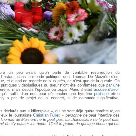
core un peu avant qu’on parle de véritable résurrection du
ur l’instant, dans le monde politique, seul Thomas De Maizière s’est
que, et quand on regarde de plus près, ce n’est que de la gueule. On
 pratiques vidéoludiques du tueur n’ont été confirmées que par une
ière », mais depuis l’époque où
Super Mario 2
était
accusé d’avoir
 qu’il suffit d’un rien pour déclencher une hystérie
politique
et/ou
n’y a pas de projet de loi concret, ni de demande significative,
s déclarés aux « killerspiele », qui ne sont déjà guère nombreux, on
e eux le journaliste
Christian Füller
,
« personne ne peut interdire ces
) Thomas de Maizière ne le peut pas, La chancellière ne le peut pas,
it de s’y casser les dents. C’est le propre de quelque chose qui est