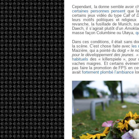
Cependant, la donne semble avoir ch
certaines personnes pensent
que la 
certains jeux vidéo du type
Call of 
leurs motifs politiques et religieux
revanche, la fusillade de Munich, sur
Daech, il s’agirait plutôt d’un
Amokla
masse façon Columbine ou Utøya,
qu
Dans ces conditions, il était sans do
la scène. C’est chose faite avec
les 
Maizière, qui a pointé du doigt
« le n
pour le développement des jeunes. »
habituels
des « killerspiele », pour 
vaches maigres. Et certains évèneme
pas faire la promotion de FPS en ces
avait
fortement plombé l’ambiance
lo