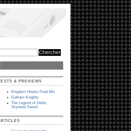
TESTS & PREVIEWS
Kingdom Hearts Final Mix
Gotham Knights
The Legend of Zelda :
Skyward Sword
ARTICLES