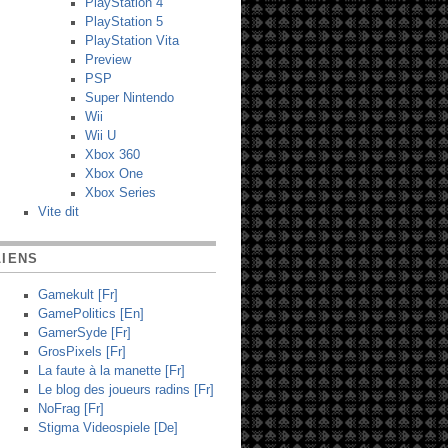
PlayStation 4
PlayStation 5
PlayStation Vita
Preview
PSP
Super Nintendo
Wii
Wii U
Xbox 360
Xbox One
Xbox Series
Vite dit
LIENS
Gamekult [Fr]
GamePolitics [En]
GamerSyde [Fr]
GrosPixels [Fr]
La faute à la manette [Fr]
Le blog des joueurs radins [Fr]
NoFrag [Fr]
Stigma Videospiele [De]