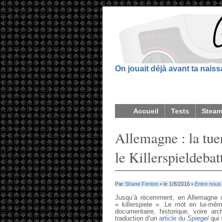
On jouait déjà avant ta nais
Accueil
Tests
Stea
Allemagne : la tue
le Killerspieldebat
Par
Shane Fenton
• le 1/8/2016 •
Entre nous
Jusqu’à récemment, en Allemagne o
« killerspiele ». Le mot en lui-même
documentaire, historique, voire ar
traduction d’un
article du
Spiegel
qui 