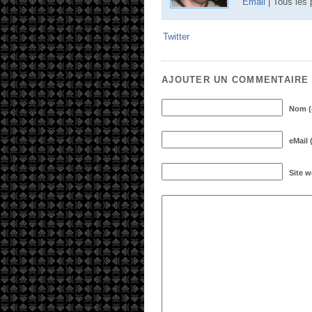
Email
| Tous les
Twitter
AJOUTER UN COMMENTAIRE
Nom (o
eMail 
Site 