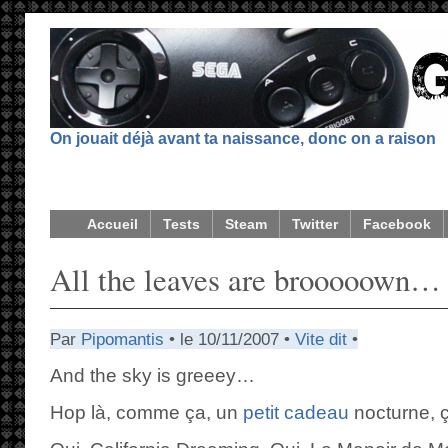
On jouait déjà avant ta naissance, donc on a raison
Accueil
Tests
Steam
Twitter
Facebook
All the leaves are brooooown…
Par
Pipomantis
• le 10/11/2007 •
Vite dit
•
And the sky is greeey…
Hop là, comme ça, un
petit cadeau
nocturne, ça