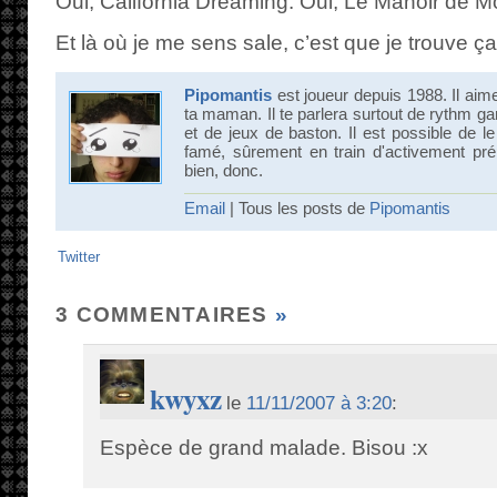
Oui, California Dreaming. Oui, Le Manoir de Mo
Et là où je me sens sale, c’est que je trouve ç
Pipomantis
est joueur depuis 1988. Il aime 
ta maman. Il te parlera surtout de rythm g
et de jeux de baston. Il est possible de l
famé, sûrement en train d'activement pré
bien, donc.
Email
| Tous les posts de
Pipomantis
Twitter
3 COMMENTAIRES
»
kwyxz
le
11/11/2007 à 3:20
:
Espèce de grand malade. Bisou :x