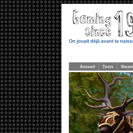
On jouait déjà avant ta nais
Accueil
Tests
Stea