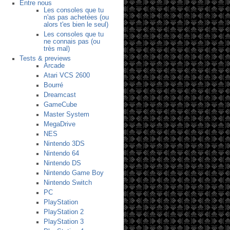
Entre nous
Les consoles que tu
n'as pas achetées (ou
alors t'es bien le seul)
Les consoles que tu
ne connais pas (ou
très mal)
Tests & previews
Arcade
Atari VCS 2600
Bourré
Dreamcast
GameCube
Master System
MegaDrive
NES
Nintendo 3DS
Nintendo 64
Nintendo DS
Nintendo Game Boy
Nintendo Switch
PC
PlayStation
PlayStation 2
PlayStation 3