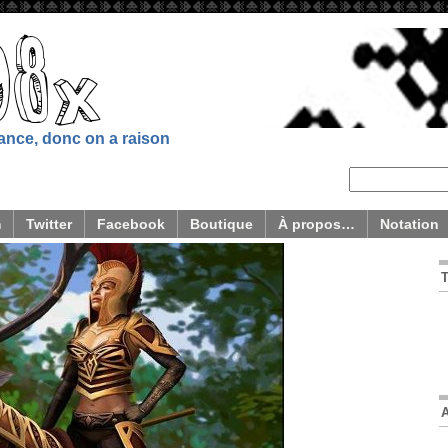
sance, donc on a raison
m
Twitter
Facebook
Boutique
À propos…
Notation