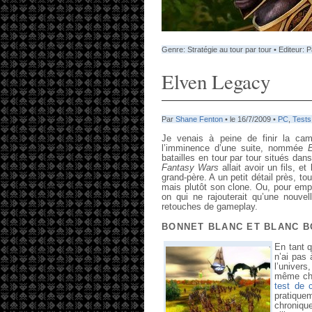
Genre: Stratégie au tour par tour • Editeur: 
Elven Legacy
Par
Shane Fenton
• le 16/7/2009 •
PC
,
Tests
Je venais à peine de finir la c
l’imminence d’une suite, nommée
batailles en tour par tour situés dan
Fantasy Wars
allait avoir un fils, 
grand-père. A un petit détail près, t
mais plutôt son clone. Ou, pour empl
on qui ne rajouterait qu’une nouve
retouches de gameplay.
BONNET BLANC ET BLANC 
En tant q
n’ai pas 
l’univers
même cho
test de c
pratiquem
chroniqu