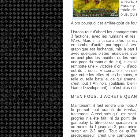
ailleurs
Fantasy
totale d
plus, pui
Alors pourquoi cet arrière-goût de fo
Listons tout d’abord les changements
3 factions, avec les humains et le
Wars
. Mais « l’alliance » elfes-nain
en nombre d’unités par rapport à ses 
graphique est inchangé, mis à part l
avec quelques pistes musicales supp
ne peut plus les modifier ou les rem
une page du manuel de jeu), elles so
remporte une « victoire d’or », d’ac
est du… euh… « scénario », on dirig
gaz entre les elfes et les humains, 
telle ou telle bataille, ce qui amène
c’est tout ! Ah non, j’oubliais: bie
Game Development), il n’est plus édit
M’EN FOUS, J’ACHÈTE QUAN
Maintenant, il faut rendre une note. A
le portrait tout craché de
Fanta
traitement. A ceci près qu’il est sor
progrès n’a été fait, ni du point d
gameplay (à titre de comparaison, o
au moins du 1 jusqu’au 3, pour avoir
surgir en 2-3 ans). Tout ce qu’
El
prédécesseur, c’est une campagne u