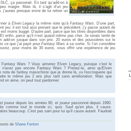
DLC, ça passerait. En tant qu’add-on à
peu maigre. Mais là, il s’agit d’un jeu
 j’aurais presque envie de lui retirer un
onner à
Elven Legacy
la même note qu’à
Fantasy Wars
. D’une part,
nt jeu: il est tout assi prenant que le précédent, j’y passe autant de
l est moins buggé. D’autre part, parce que les titres disponibles dans
Et enfin, parce qu’il n’est quand même pas cher. Je serais tenté de
 add-on jusque dans son prix: 20 euros et des poussières sur le
ès ce que j’ai payé pour
Fantasy Wars
à sa sortie. Si l’on considère
pouvez, pour moins de 30 euros, vous offrir une expérience de jeu
Fantasy Wars ? Vous aimerez Elven Legacy, puisque c'est le
n'avez pas encore Fantasy Wars ? Prenez-le, ainsi qu'Elven
e note de fanboy masochiste que je donne là, vu l'escroquerie qui
ndre le même jeu 2 ans plus tard sans amélioration. Mais que
nd on aime, on peut tout pardonner.
t joueur depuis les années 80, et joueur passionné depuis 1990.
ès comme tout le monde ici, quoi. Sauf qu'en plus, il cause.
ors beaucoup. C'est pas sain pour lui qu'il cause autant. Faudrait
 posts de
Shane Fenton