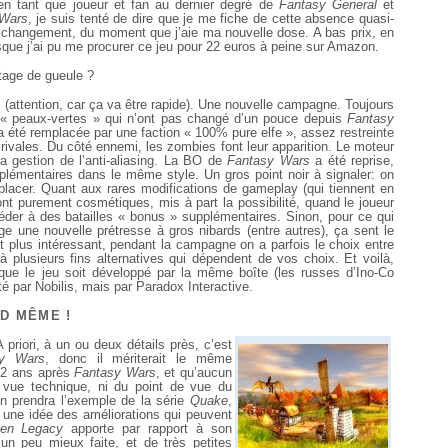
, en tant que joueur et fan au dernier degré de
Fantasy General
et
 Wars
, je suis tenté de dire que je me fiche de cette absence quasi-
e changement, du moment que j’aie ma nouvelle dose. A bas prix, en
sque j’ai pu me procurer ce jeu pour 22 euros à peine sur Amazon.
utage de gueule ?
 (attention, car ça va être rapide). Une nouvelle campagne. Toujours
s « peaux-vertes » qui n’ont pas changé d’un pouce depuis
Fantasy
s a été remplacée par une faction « 100% pure elfe », assez restreinte
rivales. Du côté ennemi, les zombies font leur apparition. Le moteur
a gestion de l’anti-aliasing. La BO de
Fantasy Wars
a été reprise,
lémentaires dans le même style. Un gros point noir à signaler: on
placer. Quant aux rares modifications de gameplay (qui tiennent en
nt purement cosmétiques, mis à part la possibilité, quand le joueur
céder à des batailles « bonus » supplémentaires. Sinon, pour ce qui
e une nouvelle prétresse à gros nibards (entre autres), ça sent le
et plus intéressant, pendant la campagne on a parfois le choix entre
 à plusieurs fins alternatives qui dépendent de vos choix. Et voilà,
n que le jeu soit développé par la même boîte (les russes d’Ino-Co
é par Nobilis, mais par Paradox Interactive.
D MÊME !
 priori, à un ou deux détails près, c’est
sy Wars
, donc il mériterait le même
ti 2 ans après
Fantasy Wars
, et qu’aucun
e vue technique, ni du point de vue du
n prendra l’exemple de la série
Quake
,
 une idée des améliorations qui peuvent
ven Legacy
apporte par rapport à son
n peu mieux faite, et de très petites