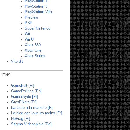
PlayStation 4
PlayStation 5
PlayStation Vita
Preview
PSP
Super Nintendo
Wii
Wii U
Xbox 360
Xbox One
Xbox Series
Vite dit
LIENS
Gamekult [Fr]
GamePolitics [En]
GamerSyde [Fr]
GrosPixels [Fr]
La faute à la manette [Fr]
Le blog des joueurs radins [Fr]
NoFrag [Fr]
Stigma Videospiele [De]