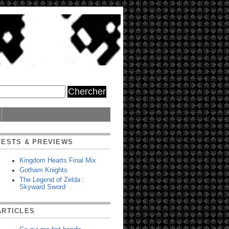
TESTS & PREVIEWS
Kingdom Hearts Final Mix
Gotham Knights
The Legend of Zelda :
Skyward Sword
ARTICLES