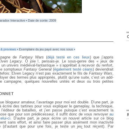
Paradox Interactive • Date de sortie: 2009
 & previews
• Exemplaire du jeu payé avec nos sous •
ampagne de
Fantasy Wars
(
déjà testé en ces lieux
) que j’appris
Elven Legacy
. Ô joie !, pensais-je. Le sous-genre des « jeux de
s un univers médiéval-fantastique » s’apprêtait à recevoir du renfort,
et le somptueux
Fantasy General
(
également testé céans
) deviendrait
outefois: Elven Legacy n’est pas exactement le fils de
Fantasy Wars
,
oyer des termes plus appropriés, plutôt qu’une suite, c’est un add-
lle campagne, quelques nouvelles unités et deux ou trois petites
BONNET
ue blogueur amateur, l’avantage pour moi est double. D’une part, je
à écrire des tartines pour vous expliquer le gameplay, la technique,
, l’éditeur de batailles, et j’en passe puisque c’est exactement la
se que pour son prédécesseur, il suffit donc de vous renvoyer
au
elui-ci.
D’autre part, je peux écrire un nouvel article sur ce blog
ent sans effort, et ainsi faire passer plus aisément mon inactivité
e (d’autant que pour une fois, je teste un jeu tout récent). Par