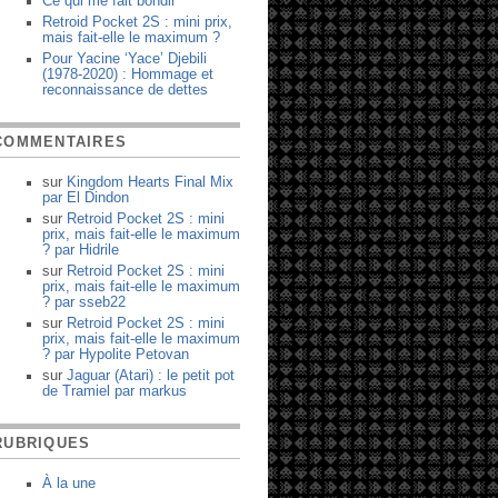
Ce qui me fait bondir
Retroid Pocket 2S : mini prix,
mais fait-elle le maximum ?
Pour Yacine ‘Yace’ Djebili
(1978-2020) : Hommage et
reconnaissance de dettes
COMMENTAIRES
sur
Kingdom Hearts Final Mix
par
El Dindon
sur
Retroid Pocket 2S : mini
prix, mais fait-elle le maximum
?
par
Hidrile
sur
Retroid Pocket 2S : mini
prix, mais fait-elle le maximum
?
par
sseb22
sur
Retroid Pocket 2S : mini
prix, mais fait-elle le maximum
?
par
Hypolite Petovan
sur
Jaguar (Atari) : le petit pot
de Tramiel
par
markus
RUBRIQUES
À la une