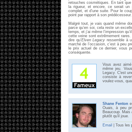
retouches cosmétiques. En tant que 
la rigueur, et encore, ce serait un 
complet, et d’une suite. Pour le coup,
point par rapport à son prédécesseur.
Malgré tout, je vais quand même d
parce qu’en soi, cela reste un excelle
temps, et j’ai même l’impression qu’i
cette veine sont extrêmement rares. 
dire qu’
Elven Legacy
ressemble à un
marché de l’occasion, c’est à peu pr
le prix actuel de ce dernier, vous 
conséquente.
Vous avez aimé 
même jeu. Vous 
Legacy. C'est un
consiste à reve
voulez-vous, qua
Shane Fenton
es
Ouais, à peu pr
Beaucoup. Mais al
plutôt qu'il joue.
Email
| Tous les