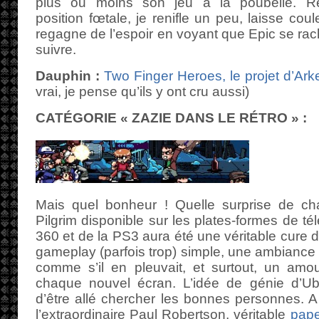
plus ou moins son jeu à la poubelle. R
position fœtale, je renifle un peu, laisse cou
regagne de l’espoir en voyant que Epic se rach
suivre.
Dauphin :
Two Finger Heroes, le projet d’Ark
vrai, je pense qu’ils y ont cru aussi)
CATÉGORIE « ZAZIE DANS LE RÉTRO » :
Mais quel bonheur ! Quelle surprise de ch
Pilgrim disponible sur les plates-formes de t
360 et de la PS3 aura été une véritable cure 
gameplay (parfois trop) simple, une ambiance 
comme s’il en pleuvait, et surtout, un amou
chaque nouvel écran. L’idée de génie d’Ubi
d’être allé chercher les bonnes personnes. A
l’extraordinaire Paul Robertson, véritable
pape