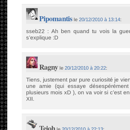
Pipomantis
le
20/12/2010 à 13:14
:
sseb22 : Ah ben quand tu vois la gueul
s’explique :D
Ragny
le
20/12/2010 à 20:22
:
Tiens, justement par pure curiosité je vi
une amie (qui essaye désespérément
plusieurs mois xD ), on va voir si c’est e
XII.
Teioh
le
20/12/2010 à 22:13
: