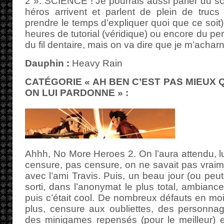
2 ». SCIENCE ! Je pourrais aussi parler du sc
héros arrivent et parlent de plein de truc
prendre le temps d’expliquer quoi que ce soit
heures de tutorial (véridique) ou encore du p
du fil dentaire, mais on va dire que je m’achar
Dauphin :
Heavy Rain
CATÉGORIE « AH BEN C’EST PAS MIEUX 
ON LUI PARDONNE » :
Ahhh, No More Heroes 2. On l’aura attendu, lui
censure, pas censure, on ne savait pas vraim
avec l’ami Travis. Puis, un beau jour (ou peut-
sorti, dans l’anonymat le plus total, ambiance
puis c’était cool. De nombreux défauts en mo
plus, censure aux oubliettes, des personnag
des minigames repensés (pour le meilleur) 