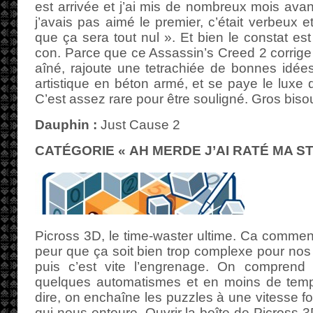
est arrivée et j’ai mis de nombreux mois ava
j’avais pas aimé le premier, c’était verbeux e
que ça sera tout nul ». Et bien le constat es
con. Parce que ce Assassin’s Creed 2 corrig
aîné, rajoute une tetrachiée de bonnes idée
artistique en béton armé, et se paye le luxe 
C’est assez rare pour être souligné. Gros bisou
Dauphin :
Just Cause 2
CATÉGORIE « AH MERDE J’AI RATÉ MA STA
Picross 3D, le time-waster ultime. Ca commenc
peur que ça soit bien trop complexe pour nos p
puis c’est vite l’engrenage. On comprend 
quelques automatismes et en moins de temps 
dire, on enchaîne les puzzles à une vitesse fo
qui nous entoure. Ouvrir la boîte de Picross 3D