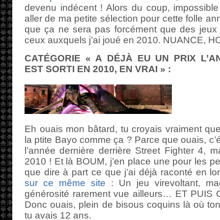
devenu indécent ! Alors du coup, impossible d
aller de ma petite sélection pour cette folle 
que ça ne sera pas forcément que des jeux s
ceux auxquels j’ai joué en 2010. NUANCE,
CATÉGORIE « A DÉJÀ EU UN PRIX L’A
EST SORTI EN 2010, EN VRAI » :
Eh ouais mon bâtard, tu croyais vraiment que j
la ptite Bayo comme ça ? Parce que ouais, c’é
l’année dernière derrière Street Fighter 4, ma
2010 ! Et là BOUM, j’en place une pour les pet
que dire à part ce que j’ai déjà raconté en lo
sur ce même site
: Un jeu virevoltant, mag
générosité rarement vue ailleurs… ET PU
Donc ouais, plein de bisous coquins là où ton
tu avais 12 ans.