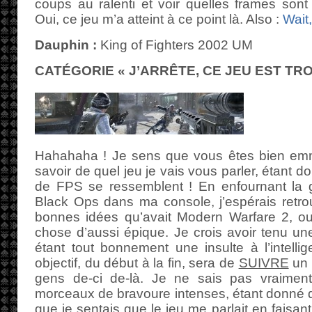
coups au ralenti et voir quelles frames son
Oui, ce jeu m’a atteint à ce point là. Also :
Wait
Dauphin :
King of Fighters 2002 UM
CATÉGORIE « J’ARRÊTE, CE JEU EST TRO
Hahahaha ! Je sens que vous êtes bien em
savoir de quel jeu je vais vous parler, étant 
de FPS se ressemblent ! En enfournant la ga
Black Ops dans ma console, j’espérais retr
bonnes idées qu’avait Modern Warfare 2, o
chose d’aussi épique. Je crois avoir tenu un
étant tout bonnement une insulte à l’intelli
objectif, du début à la fin, sera de
SUIVRE
un 
gens de-ci de-là. Je ne sais pas vraiment
morceaux de bravoure intenses, étant donné q
que je sentais que le jeu me parlait en fai