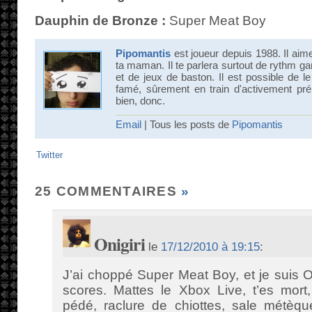
Dauphin de Bronze :
Super Meat Boy
Pipomantis
est joueur depuis 1988. Il aime 
ta maman. Il te parlera surtout de rythm g
et de jeux de baston. Il est possible de l
famé, sûrement en train d'activement pré
bien, donc.
Email
| Tous les posts de
Pipomantis
Twitter
25 COMMENTAIRES
»
Onigiri
le
17/12/2010 à 19:15
:
J’ai choppé Super Meat Boy, et je suis
scores. Mattes le Xbox Live, t’es mort, 
pédé, raclure de chiottes, sale métèqu