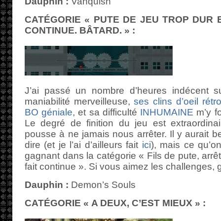
Dauphin :
Vanquish
CATÉGORIE « PUTE DE JEU TROP DUR 
CONTINUE. BÂTARD. » :
J’ai passé un nombre d’heures indécent 
maniabilité merveilleuse,
ses clins d’oeil rét
BO géniale
, et sa difficulté
INHUMAINE
m’y fo
Le degré de finition du jeu est extraordina
pousse à ne jamais nous arrêter. Il y aurait
dire (et je l’ai d’ailleurs fait
ici
), mais ce qu’on 
gagnant dans la catégorie « Fils de pute, arrê
fait continue ». Si vous aimez les challenges, 
Dauphin :
Demon’s Souls
CATÉGORIE « A DEUX, C’EST MIEUX » :