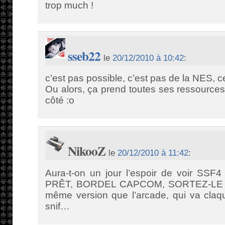
trop much !
sseb22
le
20/12/2010 à 10:42
:
c’est pas possible, c’est pas de la NES, c
Ou alors, ça prend toutes ses ressources 
côté :o
NikooZ
le
20/12/2010 à 11:42
:
Aura-t-on un jour l’espoir de voir SSF
PRÊT, BORDEL CAPCOM, SORTEZ-LE !!! 
même version que l’arcade, qui va claqu
snif…