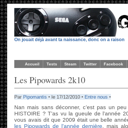
On jouait déjà avant ta naissance, donc on a raison
Accueil
Tests
Steam
Twitter
Facebook
Les Pipowards 2k10
Par
Pipomantis
• le 17/12/2010 •
Entre nous
•
Nan mais sans déconner, c’est pas un 
HISTOIRE ? T’as vu la gueule de l’année 2
vous avais dit que 2009 était une belle anné
les Pipowards de l’année dernière
, mais al