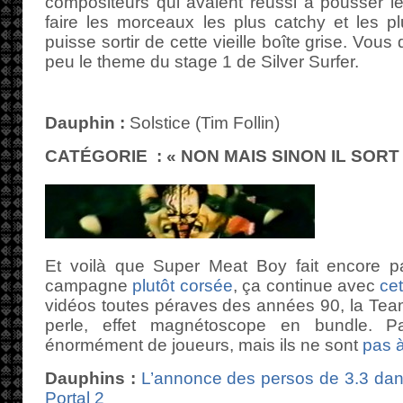
compositeurs qui avaient réussi à pousser l
faire les morceaux les plus catchy et les pl
puisse sortir de cette vieille boîte grise. Vo
peu le theme du stage 1 de Silver Surfer.
Dauphin :
Solstice (Tim Follin)
CATÉGORIE : « NON MAIS SINON IL SORT
Et voilà que Super Meat Boy fait encore pa
campagne
plutôt corsée
, ça continue avec
ce
vidéos toutes péraves des années 90, la Tea
perle, effet magnétoscope en bundle. 
énormément de joueurs, mais ils ne sont
pas à
Dauphins :
L’annonce des persos de 3.3 da
Portal 2